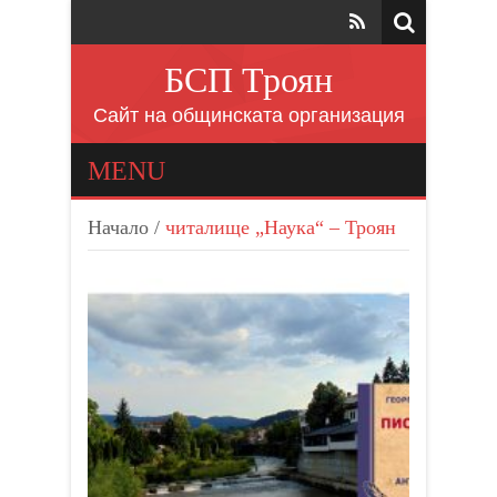
БСП Троян
Сайт на общинската организация
MENU
Начало
/
читалище „Наука“ – Троян