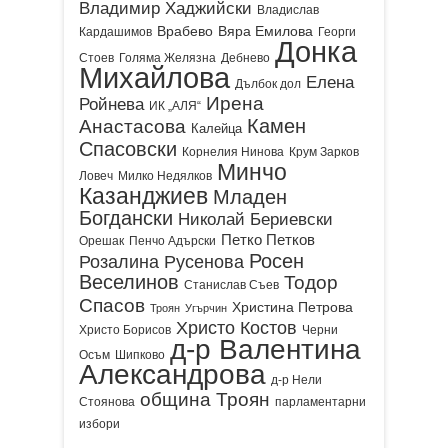
Владимир Хаджийски
Владислав
Врабево
Вяра Емилова
Кардашимов
Георги
Донка
Стоев
Голяма Желязна
Дебнево
Михайлова
Елена
Дълбок дол
Ирена
Ройнева
ИК „АЛЯ“
Камен
Анастасова
Калейца
Спасовски
Корнелия Нинова
Крум Зарков
Минчо
Ловеч
Милко Недялков
Казанджиев
Младен
Богдански
Николай Бериевски
Петко Петков
Орешак
Пенчо Адърски
Росен
Розалина Русенова
Веселинов
Тодор
Станислав Съев
Спасов
Христина Петрова
Троян
Угърчин
Христо Костов
Христо Борисов
Черни
д-р Валентина
Осъм
Шипково
Александрова
д-р Нели
община Троян
Стоянова
парламентарни
избори