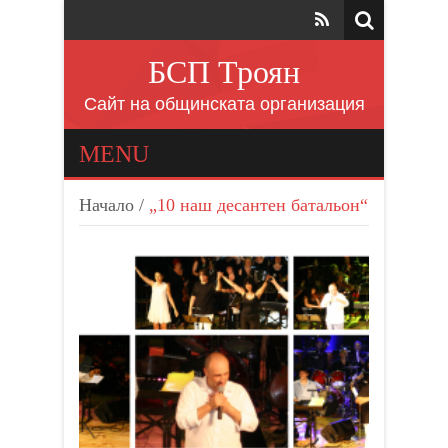
БСП Троян
Сайт на общинската организация
MENU
Начало
/
„10 наш десантен батальон“