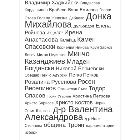
Владимир Хаджийски
Владислав
Врабево
Вяра Емилова
Кардашимов
Георги
Донка
Стоев
Голяма Желязна
Дебнево
Михайлова
Елена
Дълбок дол
Ирена
Ройнева
ИК „АЛЯ“
Камен
Анастасова
Калейца
Спасовски
Корнелия Нинова
Крум Зарков
Минчо
Ловеч
Милко Недялков
Казанджиев
Младен
Богдански
Николай Бериевски
Петко Петков
Орешак
Пенчо Адърски
Росен
Розалина Русенова
Веселинов
Тодор
Станислав Съев
Спасов
Христина Петрова
Троян
Угърчин
Христо Костов
Христо Борисов
Черни
д-р Валентина
Осъм
Шипково
Александрова
д-р Нели
община Троян
Стоянова
парламентарни
избори