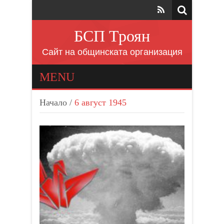
БСП Троян
Сайт на общинската организация
MENU
Начало
/
6 август 1945