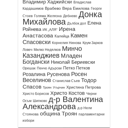
Владимир Хаджийски
Владислав
Врабево
Вяра Емилова
Кардашимов
Георги
Донка
Стоев
Голяма Желязна
Дебнево
Михайлова
Елена
Дълбок дол
Ирена
Ройнева
ИК „АЛЯ“
Камен
Анастасова
Калейца
Спасовски
Корнелия Нинова
Крум Зарков
Минчо
Ловеч
Милко Недялков
Казанджиев
Младен
Богдански
Николай Бериевски
Петко Петков
Орешак
Пенчо Адърски
Росен
Розалина Русенова
Веселинов
Тодор
Станислав Съев
Спасов
Христина Петрова
Троян
Угърчин
Христо Костов
Христо Борисов
Черни
д-р Валентина
Осъм
Шипково
Александрова
д-р Нели
община Троян
Стоянова
парламентарни
избори