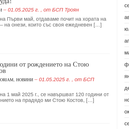
уда!
с
01.05.2025 г.
, от
БСП Троян
И
а
 на Първи май, отдаваме почит на хората на
 – на онези, които със своя ежедневен […]
ю
а
м
години от рождението на Стою
ф
ов
я
,
01.05.2025 г.
, от
БСП
MORIAM
НОВИНИ
д
на 1 май 2025 г., се навършват 120 години от
н
нието на прадядо ми Стою Костов, […]
о
с