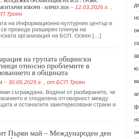
,
,
И
МЛАДЕЖКА ОРГАНИЗАЦИЯ НА БСП - ТРОЯН
д
12.03.2026 г.
,
ЕНТАРНИ ИЗБОРИ - АПРИЛ 2026
П Троян
н
ата на Информационно-културния център в
 се проведе разширен пленум на
о
ската организация на БСП. Освен […]
с
а
арация на групата общински
тници относно проблемите в
ю
зованието в общината
м
30.05.2025 г.
, от
БСП Троян
И
еми съграждани, Водени от разбирането, че
а
ованието е споделена отговорност между
щата и останалите заинтересовани страни и
ф
н
ит Първи май – Международен ден
о