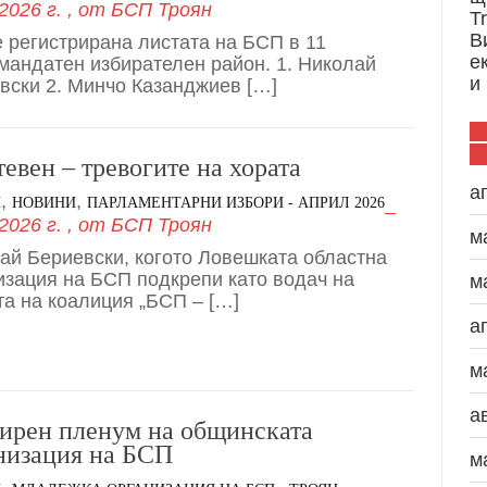
2026 г.
, от
БСП Троян
T
В
е регистрирана листата на БСП в 11
е
мандатен избирателен район. 1. Николай
и
вски 2. Минчо Казанджиев […]
тевен – тревогите на хората
а
,
,
И
НОВИНИ
ПАРЛАМЕНТАРНИ ИЗБОРИ - АПРИЛ 2026
2026 г.
, от
БСП Троян
м
ай Бериевски, когото Ловешката областна
изация на БСП подкрепи като водач на
м
та на коалиция „БСП – […]
а
м
а
ирен пленум на общинската
низация на БСП
м