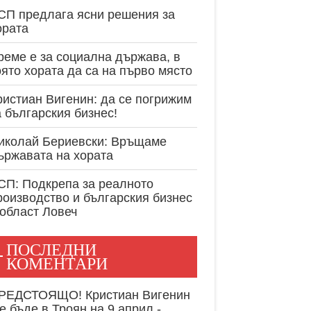
експертност в
СП предлага ясни решения за
ората
реме е за социална държава, в
оято хората да са на първо място
ристиан Вигенин: да се погрижим
а българския бизнес!
иколай Бериевски: Връщаме
ържавата на хората
СП: Подкрепа за реалното
роизводство и българския бизнес
 област Ловеч
ПОСЛЕДНИ
КОМЕНТАРИ
РЕДСТОЯЩО! Кристиан Вигенин
е бъде в Троян на 9 април -