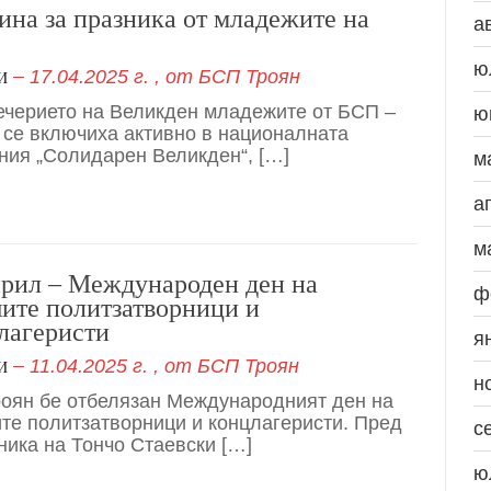
ина за празника от младежите на
а
ю
17.04.2025 г.
, от
БСП Троян
И
ечерието на Великден младежите от БСП –
ю
 се включиха активно в националната
ния „Солидарен Великден“, […]
м
а
м
прил – Международен ден на
ф
ите политзатворници и
лагеристи
я
11.04.2025 г.
, от
БСП Троян
И
н
роян бе отбелязан Международният ден на
те политзатворници и концлагеристи. Пред
с
ника на Тончо Стаевски […]
ю