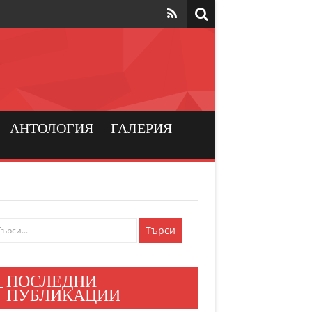
та да са на
рския
а хората
АНТОЛОГИЯ
ГАЛЕРИЯ
и българския
ен мир
е знаят
ПОСЛЕДНИ
и хора
ПУБЛИКАЦИИ