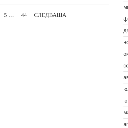
м
5
…
44
СЛЕДВАЩА
ф
д
н
о
с
а
ю
ю
м
а