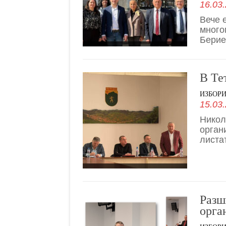
16.03.
Вече 
много
Берие
В Те
ИЗБОР
15.03.
Никол
орган
листа
Разш
орга