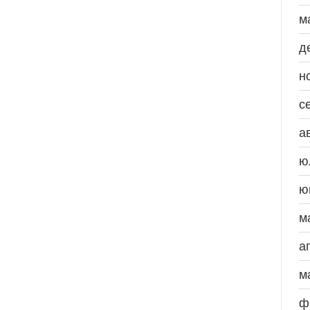
м
д
н
с
а
ю
ю
м
а
м
ф