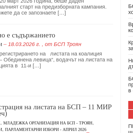
 20 март 2026 година, беше даден
Кристиан Вигенин: Дипломатически опит и 
Б
алният старт на предизборната кампания.
служба на България и Европа
х
ожете да се запознаете […]
В
к
о е съдържанието
К
18.03.2026 г.
, от
БСП Троян
И
з
регистрирането на листата на коалиция
– Обединена левица“, водачът на листата на
Н
цията в 11-и […]
д
Б
п
в
страция на листата на БСП – 11 МИР
еч)
,
,
И
МЛАДЕЖКА ОРГАНИЗАЦИЯ НА БСП - ТРОЯН
П
,
И
ПАРЛАМЕНТАРНИ ИЗБОРИ - АПРИЛ 2026
щ