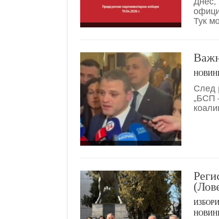
Днес,
офици
Тук м
Важн
НОВИН
След 
„БСП 
коали
Реги
(Лов
ИЗБОР
НОВИН