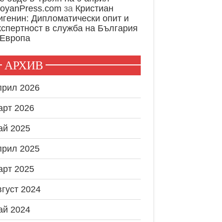
royanPress.com
за
Кристиан
игенин: Дипломатически опит и
кспертност в служба на България
 Европа
АРХИВ
прил 2026
арт 2026
ай 2025
прил 2025
арт 2025
вгуст 2024
ай 2024