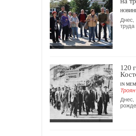
на тр
НОВИН
Днес,
труда
120 
Кост
IN ME
Троян
Днес, 
рожде