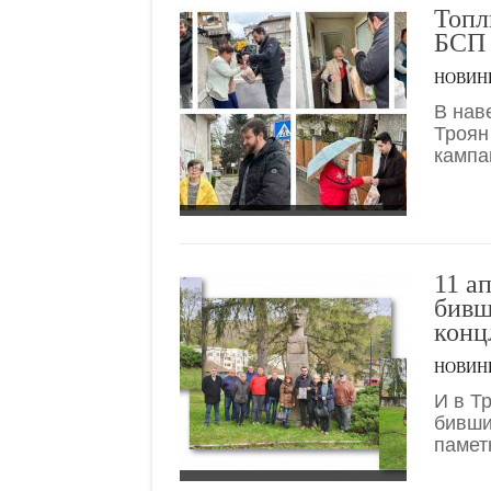
Топл
БСП
НОВИН
В нав
Троян
кампа
11 а
бивш
конц
НОВИН
И в Т
бивши
памет