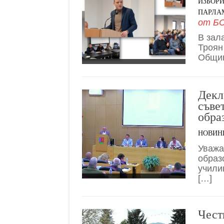
ИЗБОР
ПАРЛАМ
от
БС
В зал
Троян
Общин
Декл
съве
обра
НОВИН
Уважа
образ
учили
[…]
Чест