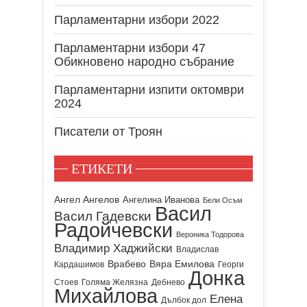
Парламентарни избори 2022
Парламентарни избори 47
Обикновено народно събрание
Парламентарни изпити октомври
2024
Писатели от Троян
ЕТИКЕТИ
Ангел Ангелов
Ангелина Иванова
Бели Осъм
Васил
Васил Гадевски
Радойчевски
Вероника Тодорова
Владимир Хаджийски
Владислав
Врабево
Вяра Емилова
Кардашимов
Георги
Донка
Стоев
Голяма Желязна
Дебнево
Михайлова
Елена
Дълбок дол