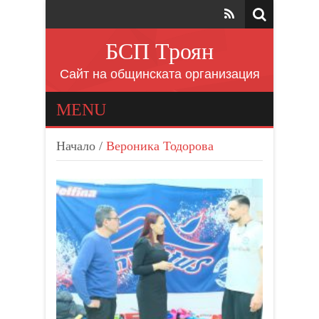
БСП Троян
Сайт на общинската организация
MENU
Начало
/
Вероника Тодорова