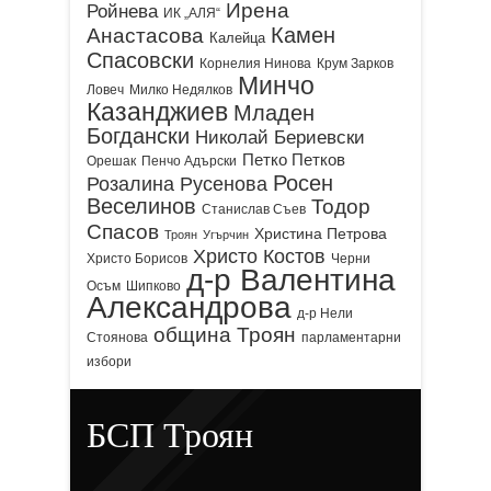
Ирена
Ройнева
ИК „АЛЯ“
Камен
Анастасова
Калейца
Спасовски
Корнелия Нинова
Крум Зарков
Минчо
Ловеч
Милко Недялков
Казанджиев
Младен
Богдански
Николай Бериевски
Петко Петков
Орешак
Пенчо Адърски
Росен
Розалина Русенова
Веселинов
Тодор
Станислав Съев
Спасов
Христина Петрова
Троян
Угърчин
Христо Костов
Христо Борисов
Черни
д-р Валентина
Осъм
Шипково
Александрова
д-р Нели
община Троян
Стоянова
парламентарни
избори
БСП Троян