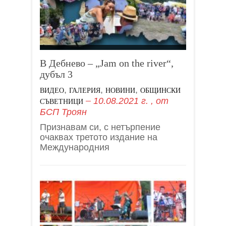
В Дебнево – „Jam on the river“,
дубъл 3
,
,
,
ВИДЕО
ГАЛЕРИЯ
НОВИНИ
ОБЩИНСКИ
10.08.2021 г.
, от
СЪВЕТНИЦИ
БСП Троян
Признавам си, с нетърпение
очаквах третото издание на
Международния