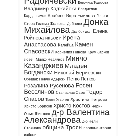
Радойчевски
Вероника Тодорова
Владимир Хаджийски
Владислав
Врабево
Вяра Емилова
Кардашимов
Георги
Донка
Стоев
Голяма Желязна
Дебнево
Михайлова
Елена
Дълбок дол
Ирена
Ройнева
ИК „АЛЯ“
Камен
Анастасова
Калейца
Спасовски
Корнелия Нинова
Крум Зарков
Минчо
Ловеч
Милко Недялков
Казанджиев
Младен
Богдански
Николай Бериевски
Петко Петков
Орешак
Пенчо Адърски
Росен
Розалина Русенова
Веселинов
Тодор
Станислав Съев
Спасов
Христина Петрова
Троян
Угърчин
Христо Костов
Христо Борисов
Черни
д-р Валентина
Осъм
Шипково
Александрова
д-р Нели
община Троян
Стоянова
парламентарни
избори