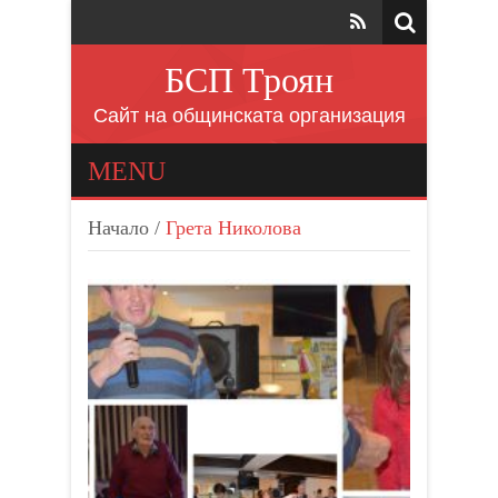
БСП Троян
Сайт на общинската организация
MENU
Начало
/
Грета Николова