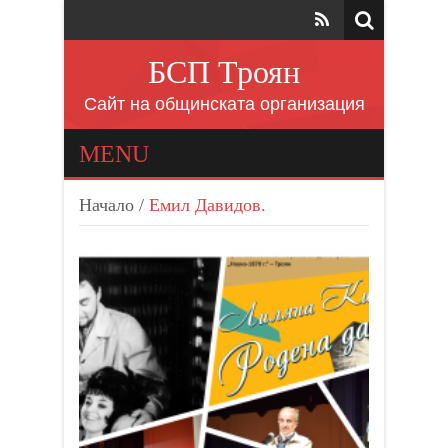
БСП Троян
Сайт на общинската организация
MENU
Начало
/
Емил Давидов.