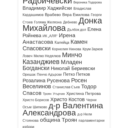
Радойчевски
Вероника Тодорова
Владимир Хаджийски
Владислав
Врабево
Вяра Емилова
Кардашимов
Георги
Донка
Стоев
Голяма Желязна
Дебнево
Михайлова
Елена
Дълбок дол
Ирена
Ройнева
ИК „АЛЯ“
Камен
Анастасова
Калейца
Спасовски
Корнелия Нинова
Крум Зарков
Минчо
Ловеч
Милко Недялков
Казанджиев
Младен
Богдански
Николай Бериевски
Петко Петков
Орешак
Пенчо Адърски
Росен
Розалина Русенова
Веселинов
Тодор
Станислав Съев
Спасов
Христина Петрова
Троян
Угърчин
Христо Костов
Христо Борисов
Черни
д-р Валентина
Осъм
Шипково
Александрова
д-р Нели
община Троян
Стоянова
парламентарни
избори