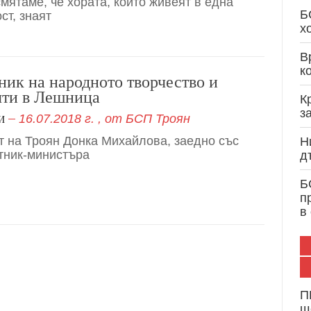
смятаме, че хората, които живеят в една
Кристиан Вигенин: Дипломатически опит и 
Б
ст, знаят
служба на България и Европа
х
В
к
ник на народното творчество и
яти в Лешница
К
з
16.07.2018 г.
, от
БСП Троян
И
т на Троян Донка Михайлова, заедно със
Н
тник-министъра
д
Б
п
в
П
щ