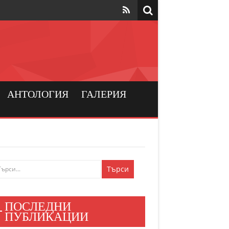
та да са на
рския
а хората
АНТОЛОГИЯ
ГАЛЕРИЯ
и българския
ен мир
е знаят
ПОСЛЕДНИ
и хора
ПУБЛИКАЦИИ