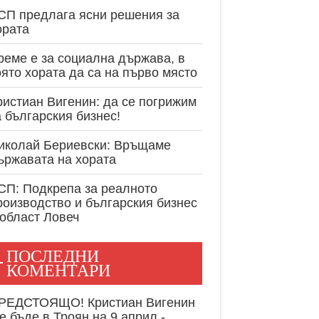
експертност в
СП предлага ясни решения за
ората
реме е за социална държава, в
оято хората да са на първо място
ристиан Вигенин: да се погрижим
а българския бизнес!
иколай Бериевски: Връщаме
ържавата на хората
СП: Подкрепа за реалното
роизводство и българския бизнес
 област Ловеч
ПОСЛЕДНИ
КОМЕНТАРИ
РЕДСТОЯЩО! Кристиан Вигенин
е бъде в Троян на 9 април -