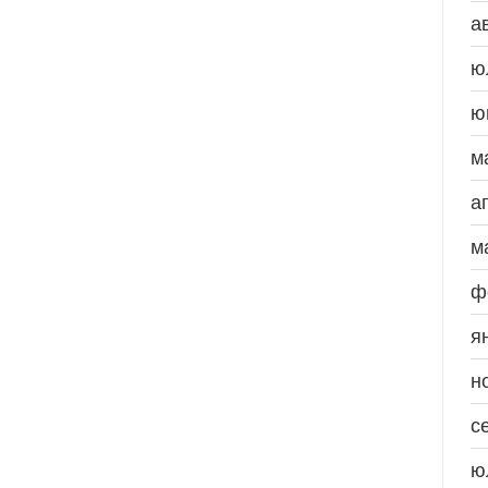
а
ю
ю
м
а
м
ф
я
н
с
ю