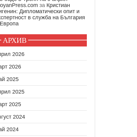
royanPress.com
за
Кристиан
игенин: Дипломатически опит и
кспертност в служба на България
 Европа
АРХИВ
прил 2026
арт 2026
ай 2025
прил 2025
арт 2025
вгуст 2024
ай 2024