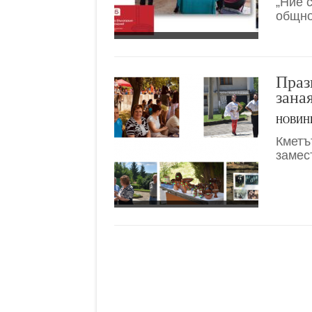
„Ние 
общно
Праз
зана
НОВИН
Кметъ
замес