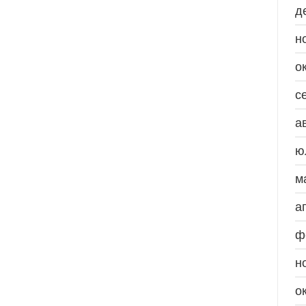
д
н
о
с
а
ю
м
а
ф
н
о