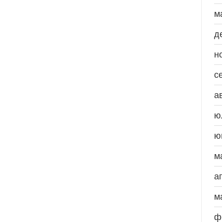
м
д
н
с
а
ю
ю
м
а
м
ф