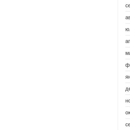
с
а
ю
а
м
ф
я
д
н
о
с