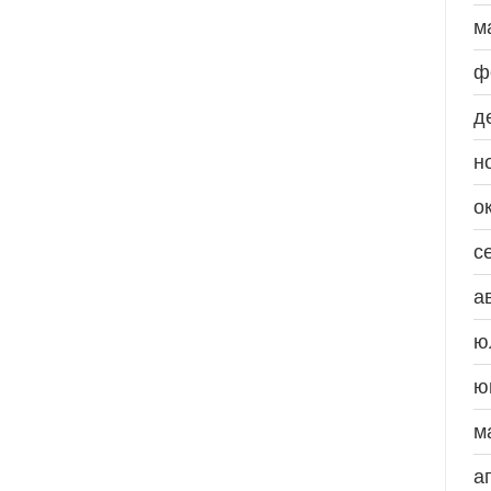
м
ф
д
н
о
с
а
ю
ю
м
а