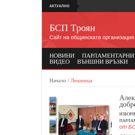
АКТУАЛНО
БСП Троян
Сайт на общинската организация
НОВИНИ
ПАРЛАМЕНТАРНИ И
ВИДЕО
ВЪНШНИ ВРЪЗКИ
Начало
/
Лешница
Алек
добр
ИЗБОР
ПАРЛАМ
от
БС