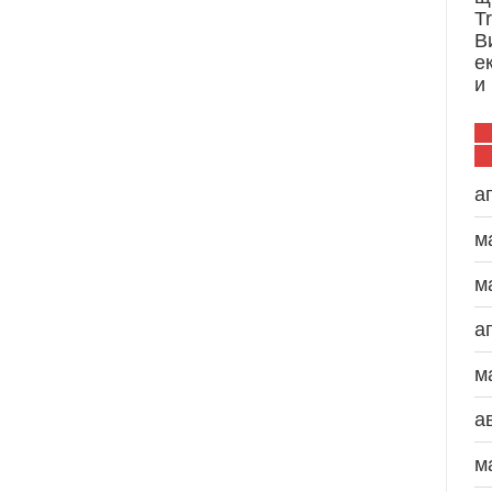
T
В
е
и
а
м
м
а
м
а
м