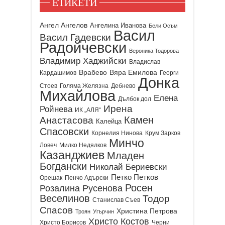
ЕТИКЕТИ
Ангел Ангелов
Ангелина Иванова
Бели Осъм
Васил
Васил Гадевски
Радойчевски
Вероника Тодорова
Владимир Хаджийски
Владислав
Врабево
Вяра Емилова
Кардашимов
Георги
Донка
Стоев
Голяма Желязна
Дебнево
Михайлова
Елена
Дълбок дол
Ирена
Ройнева
ИК „АЛЯ“
Камен
Анастасова
Калейца
Спасовски
Корнелия Нинова
Крум Зарков
Минчо
Ловеч
Милко Недялков
Казанджиев
Младен
Богдански
Николай Бериевски
Петко Петков
Орешак
Пенчо Адърски
Росен
Розалина Русенова
Веселинов
Тодор
Станислав Съев
Спасов
Христина Петрова
Троян
Угърчин
Христо Костов
Христо Борисов
Черни