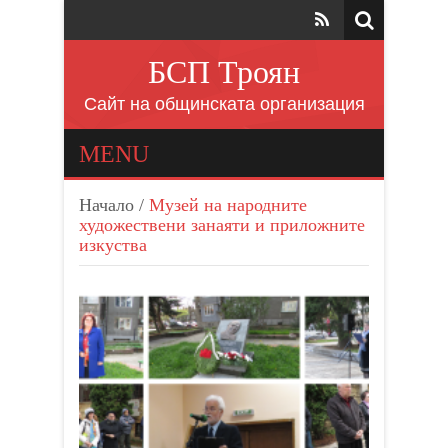
БСП Троян
Сайт на общинската организация
MENU
Начало
/
Музей на народните
художествени занаяти и приложните
изкуства