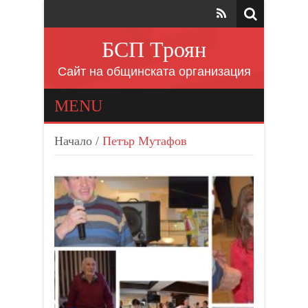
БСП Троян
Сайт на общинската организация
MENU
Начало
/
Петър Мутафов