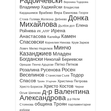
Радойчевски
Вероника Тодорова
Владимир Хаджийски
Владислав
Врабево
Вяра Емилова
Кардашимов
Георги
Донка
Стоев
Голяма Желязна
Дебнево
Михайлова
Елена
Дълбок дол
Ирена
Ройнева
ИК „АЛЯ“
Камен
Анастасова
Калейца
Спасовски
Корнелия Нинова
Крум Зарков
Минчо
Ловеч
Милко Недялков
Казанджиев
Младен
Богдански
Николай Бериевски
Петко Петков
Орешак
Пенчо Адърски
Росен
Розалина Русенова
Веселинов
Тодор
Станислав Съев
Спасов
Христина Петрова
Троян
Угърчин
Христо Костов
Христо Борисов
Черни
д-р Валентина
Осъм
Шипково
Александрова
д-р Нели
община Троян
Стоянова
парламентарни
избори