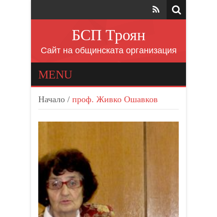
БСП Троян
Сайт на общинската организация
MENU
Начало
/
проф. Живко Ошавков