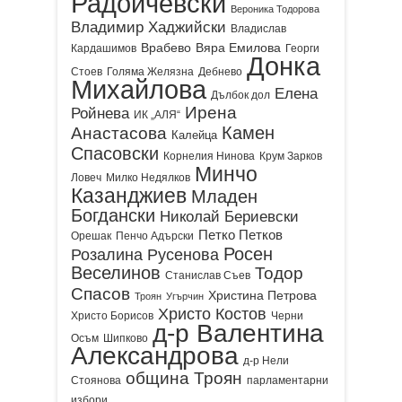
Радойчевски
Вероника Тодорова
Владимир Хаджийски
Владислав
Врабево
Вяра Емилова
Кардашимов
Георги
Донка
Стоев
Голяма Желязна
Дебнево
Михайлова
Елена
Дълбок дол
Ирена
Ройнева
ИК „АЛЯ“
Камен
Анастасова
Калейца
Спасовски
Корнелия Нинова
Крум Зарков
Минчо
Ловеч
Милко Недялков
Казанджиев
Младен
Богдански
Николай Бериевски
Петко Петков
Орешак
Пенчо Адърски
Росен
Розалина Русенова
Веселинов
Тодор
Станислав Съев
Спасов
Христина Петрова
Троян
Угърчин
Христо Костов
Христо Борисов
Черни
д-р Валентина
Осъм
Шипково
Александрова
д-р Нели
община Троян
Стоянова
парламентарни
избори