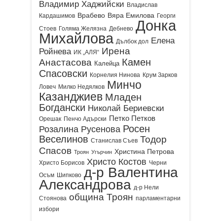
Владимир Хаджийски
Владислав
Врабево
Вяра Емилова
Кардашимов
Георги
Донка
Стоев
Голяма Желязна
Дебнево
Михайлова
Елена
Дълбок дол
Ирена
Ройнева
ИК „АЛЯ“
Камен
Анастасова
Калейца
Спасовски
Корнелия Нинова
Крум Зарков
Минчо
Ловеч
Милко Недялков
Казанджиев
Младен
Богдански
Николай Бериевски
Петко Петков
Орешак
Пенчо Адърски
Росен
Розалина Русенова
Веселинов
Тодор
Станислав Съев
Спасов
Христина Петрова
Троян
Угърчин
Христо Костов
Христо Борисов
Черни
д-р Валентина
Осъм
Шипково
Александрова
д-р Нели
община Троян
Стоянова
парламентарни
избори