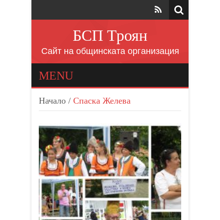
БСП Троян
Сайт на общинската организация
MENU
Начало
/
Спаска Желева