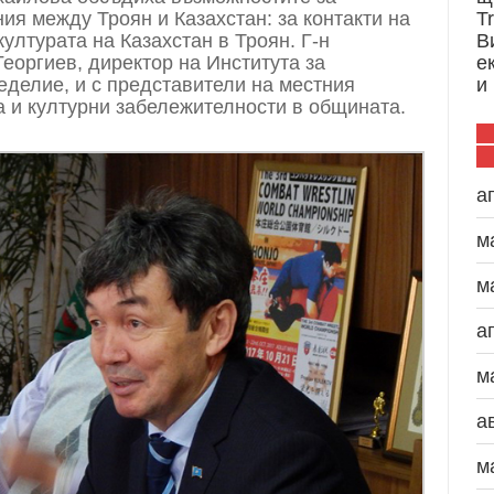
ия между Троян и Казахстан: за контакти на
T
културата на Казахстан в Троян. Г-н
В
Георгиев, директор на Института за
е
еделие, и с представители на местния
и
а и културни забележителности в общината.
а
м
м
а
м
а
м