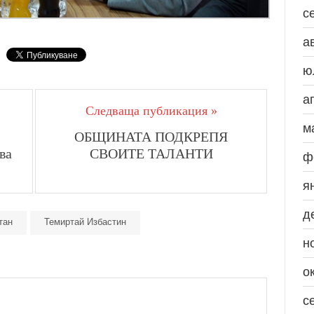
с
а
ю
а
Следваща публикация »
м
ОБЩИНАТА ПОДКРЕПЯ
ва
СВОИТЕ ТАЛАНТИ
ф
я
д
тан
Темиртай Избастин
н
о
с