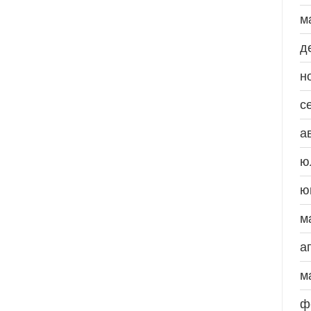
м
д
н
с
а
ю
ю
м
а
м
ф