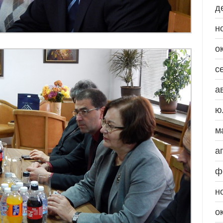
д
н
о
с
а
ю
м
а
ф
н
о