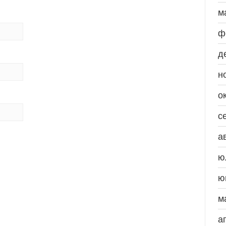
м
ф
д
н
о
с
а
ю
ю
м
а