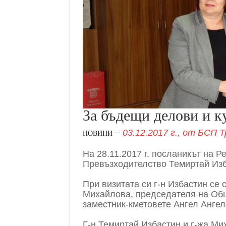
За бъдещи делови и к
03.12.2017 г.,
от
БСП Т
НОВИНИ
На 28.11.2017 г. посланикът на Р
Превъзходителство Темиртай Изба
При визитата си г-н Избастин се
Михайлова, председателя на Об
заместник-кметовете Ангел Ангел
Г-н Темиртай Избастин и г-жа М