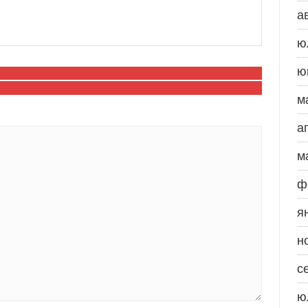
а
ю
ю
м
а
м
ф
я
н
с
ю