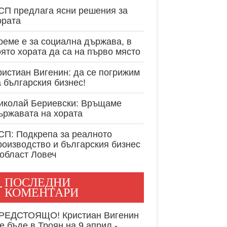
експертност в
СП предлага ясни решения за
ората
реме е за социална държава, в
оято хората да са на първо място
ристиан Вигенин: да се погрижим
а българския бизнес!
иколай Бериевски: Връщаме
ържавата на хората
СП: Подкрепа за реалното
роизводство и българския бизнес
 област Ловеч
ПОСЛЕДНИ
КОМЕНТАРИ
РЕДСТОЯЩО! Кристиан Вигенин
е бъде в Троян на 9 април -