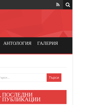
та да са на
рския
а хората
АНТОЛОГИЯ
ГАЛЕРИЯ
и българския
ен мир
е знаят
ПОСЛЕДНИ
и хора
ПУБЛИКАЦИИ