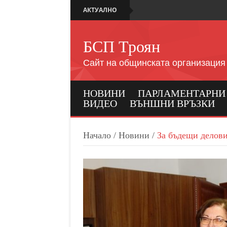
АКТУАЛНО
БСП Троян
Сайт на общинската организация
НОВИНИ
ПАРЛАМЕНТАРНИ И
ВИДЕО
ВЪНШНИ ВРЪЗКИ
Начало
/
Новини
/
За бъдещи делови