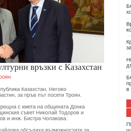
Кристиан Вигенин: Дипломатически опит и 
Б
служба на България и Европа
х
В
к
К
з
Н
ултурни връзки с Казахстан
д
роян
Б
п
епублика Казахстан, Негово
в
стин, за пръв път посети Троян.
 срещна с кмета на общината Донка
щинския съвет Николай Тодоров и
ов и инж. Бистра Чолакова.
П
ихайлова обсъдиха възможностите за
щ