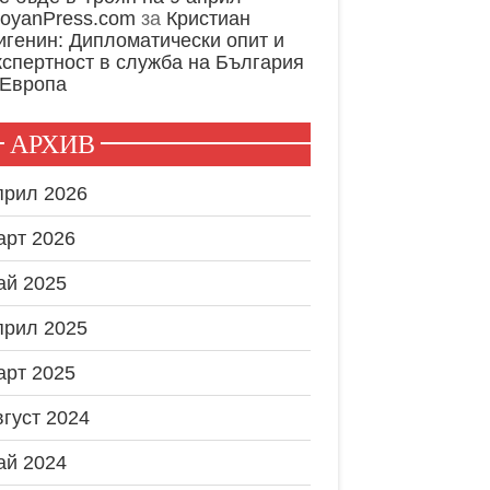
royanPress.com
за
Кристиан
игенин: Дипломатически опит и
кспертност в служба на България
 Европа
АРХИВ
прил 2026
арт 2026
ай 2025
прил 2025
арт 2025
вгуст 2024
ай 2024