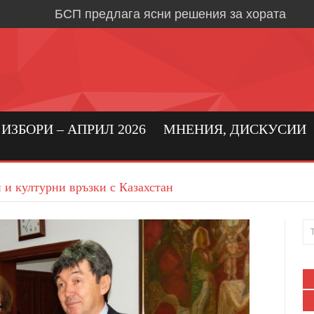
БСП предлага ясни решения за хората
Време е за социална държава, в която хора
първо място
Кристиан Вигенин: да се погрижим за бълга
бизнес!
Николай Бериевски: Връщаме държавата н
ЗБОРИ – АПРИЛ 2026
МНЕНИЯ, ДИСКУСИИ
БСП: Подкрепа за реалното производство 
бизнес в област Ловеч
 и културни връзки с Казахстан
Кристиан Вигенин за мира и войната
Дипломацията е единственият път към тра
Александрово и Лешница: хората най-добр
своите нужди
В Градежница: среща с три поколения лев