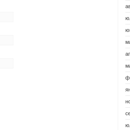
а
ю
ю
м
а
м
ф
я
н
с
ю