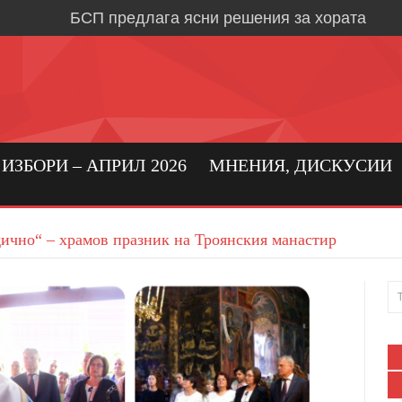
БСП предлага ясни решения за хората
Време е за социална държава, в която хора
първо място
Кристиан Вигенин: да се погрижим за бълга
бизнес!
Николай Бериевски: Връщаме държавата н
ЗБОРИ – АПРИЛ 2026
МНЕНИЯ, ДИСКУСИИ
БСП: Подкрепа за реалното производство 
бизнес в област Ловеч
ично“ – храмов празник на Троянския манастир
Кристиан Вигенин за мира и войната
Дипломацията е единственият път към тра
Александрово и Лешница: хората най-добр
своите нужди
В Градежница: среща с три поколения лев