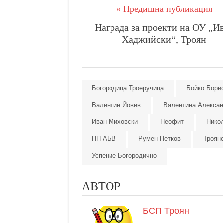
« Предишна публикация
Награда за проекти на ОУ „И
Хаджийски“, Троян
Богородица Троеручица
Бойко Бори
Валентин Йовев
Валентина Алекса
Иван Миховски
Неофит
Нико
ПП АБВ
Румен Петков
Троян
Успение Богородично
АВТОР
БСП Троян