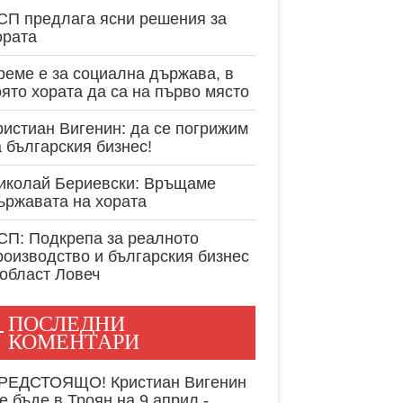
експертност в
СП предлага ясни решения за
ората
реме е за социална държава, в
оято хората да са на първо място
ристиан Вигенин: да се погрижим
а българския бизнес!
иколай Бериевски: Връщаме
ържавата на хората
СП: Подкрепа за реалното
роизводство и българския бизнес
 област Ловеч
ПОСЛЕДНИ
КОМЕНТАРИ
РЕДСТОЯЩО! Кристиан Вигенин
е бъде в Троян на 9 април -