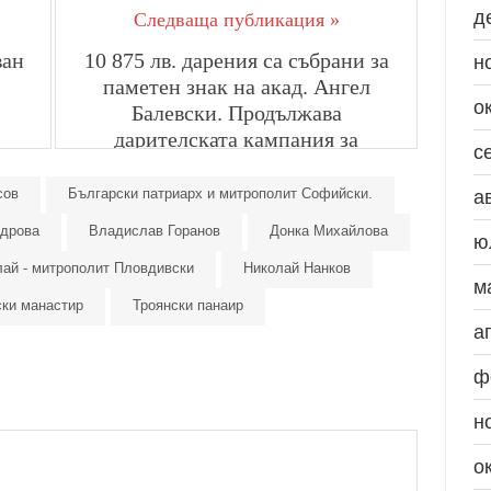
д
Следваща публикация »
ван
10 875 лв. дарения са събрани за
н
паметен знак на акад. Ангел
о
Балевски. Продължава
дарителската кампания за
с
набиране на средства
сов
Български патриарх и митрополит Софийски.
а
ндрова
Владислав Горанов
Донка Михайлова
ю
лай - митрополит Пловдивски
Николай Нанков
м
ски манастир
Троянски панаир
а
ф
н
о