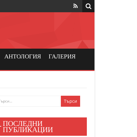
та да са на
рския
а хората
АНТОЛОГИЯ
ГАЛЕРИЯ
и българския
ен мир
е знаят
ПОСЛЕДНИ
и хора
ПУБЛИКАЦИИ