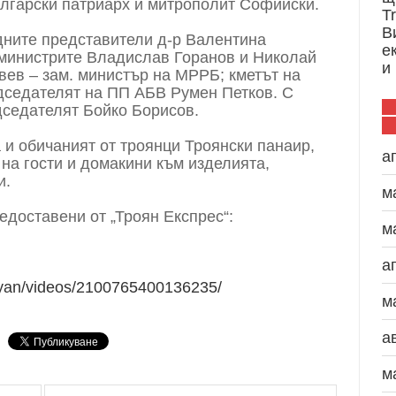
лгарски патриарх и митрополит Софийски.
T
В
дните представители д-р Валентина
е
министрите Владислав Горанов и Николай
и
вев – зам. министър на МРРБ; кметът на
дседателят на ПП АБВ Румен Петков. С
дседателят Бойко Борисов.
 и обичаният от троянци Троянски панаир,
а
 на гости и домакини към изделията,
и.
м
едоставени от „Троян Експрес“:
м
а
oyan/videos/2100765400136235/
м
а
м