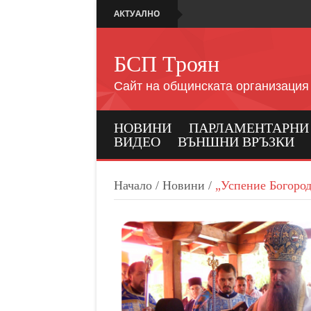
АКТУАЛНО
БСП Троян
Сайт на общинската организация
НОВИНИ
ПАРЛАМЕНТАРНИ И
ВИДЕО
ВЪНШНИ ВРЪЗКИ
Начало
/
Новини
/
„Успение Богород