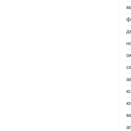
м
ф
д
н
о
с
а
ю
ю
м
а