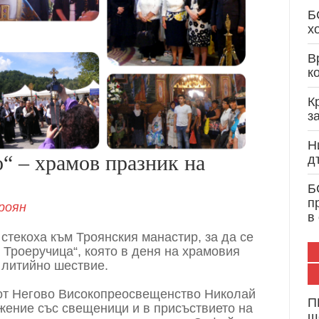
Кристиан Вигенин: Дипломатически опит и 
Б
служба на България и Европа
х
В
к
К
з
Н
“ – храмов празник на
д
Б
п
роян
в
 стекоха към Троянския манастир, за да се
 Троеручица“, която в деня на храмовия
 литийно шествие.
 от Негово Високопреосвещенство Николай
П
жение със свещеници и в присъствието на
щ