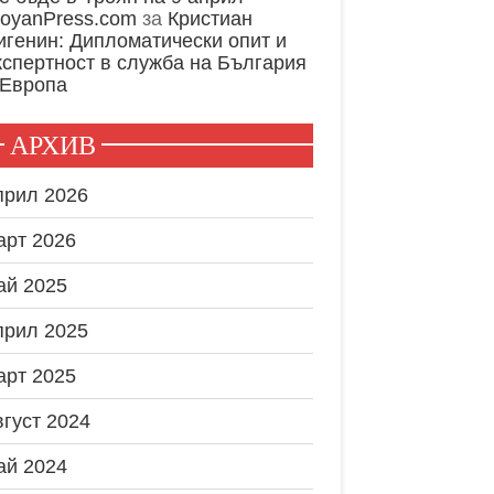
royanPress.com
за
Кристиан
игенин: Дипломатически опит и
кспертност в служба на България
 Европа
АРХИВ
прил 2026
арт 2026
ай 2025
прил 2025
арт 2025
вгуст 2024
ай 2024