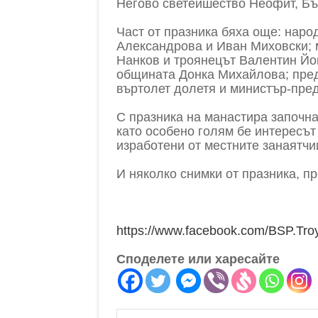
Негово светейшество Неофит, Бъ
Част от празника бяха още: наро
Александрова и Иван Миховски; 
Нанков и троянецът Валентин Йо
общината Донка Михайлова; пре
въртолет долетя и министър-пре
С празника на манастира започна
като особено голям бе интересът
изработени от местните занаятчи
И няколко снимки от празника, пр
https://www.facebook.com/BSP.Tr
Споделете или харесайте