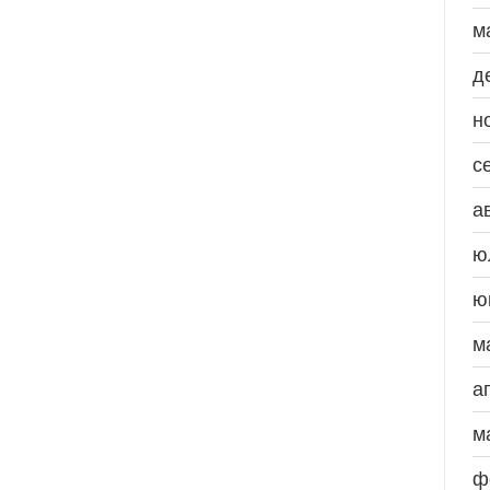
м
д
н
с
а
ю
ю
м
а
м
ф