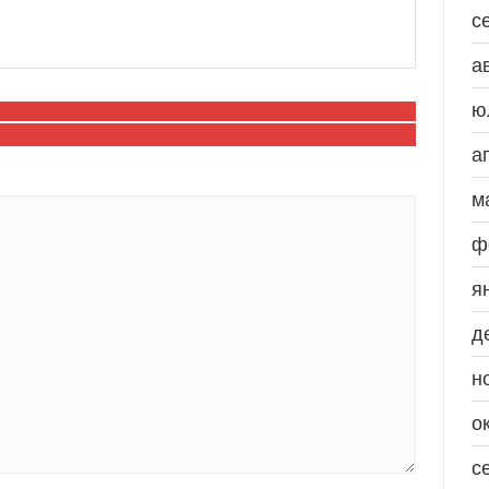
с
а
ю
а
м
ф
я
д
н
о
с