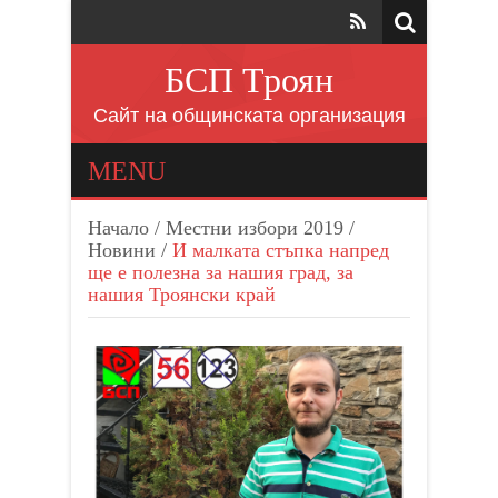
БСП Троян
Сайт на общинската организация
MENU
Начало
/
Местни избори 2019
/
Новини
/
И малката стъпка напред
ще е полезна за нашия град, за
нашия Троянски край