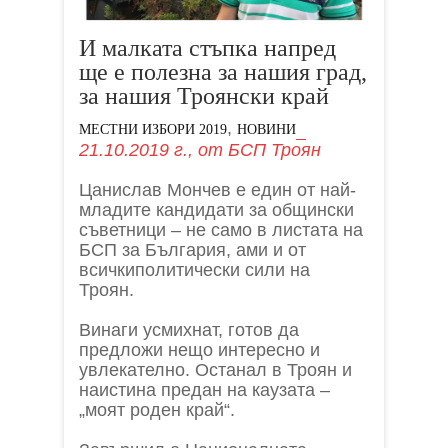
И малката стъпка напред
ще е полезна за нашия град,
за нашия Троянски край
,
МЕСТНИ ИЗБОРИ 2019
НОВИНИ
21.10.2019 г.,
от
БСП Троян
Цанислав Мончев е един от най-
младите кандидати за общински
съветници – не само в листата на
БСП за България, ами и от
всичкиполитически сили на
Троян.
Винаги усмихнат, готов да
предложи нещо интересно и
увлекателно. Останал в Троян и
наистина предан на каузата –
„моят роден край“.