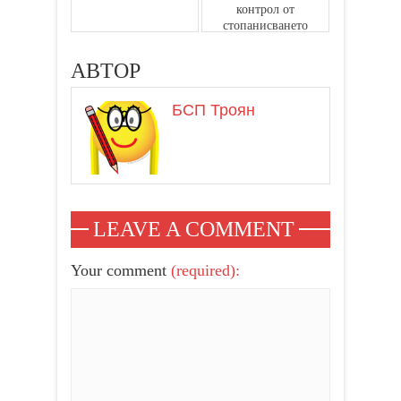
контрол от
стопанисването
на горите
АВТОР
БСП Троян
LEAVE A COMMENT
Your comment
(required):