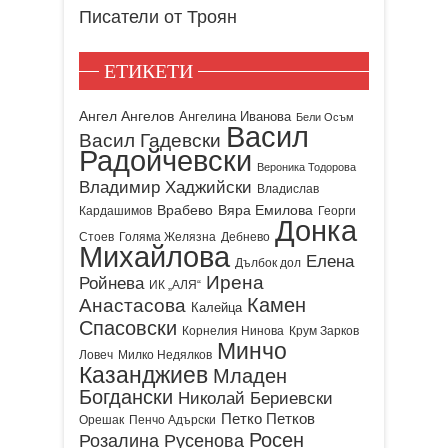
Писатели от Троян
ЕТИКЕТИ
Ангел Ангелов
Ангелина Иванова
Бели Осъм
Васил
Васил Гадевски
Радойчевски
Вероника Тодорова
Владимир Хаджийски
Владислав
Врабево
Вяра Емилова
Кардашимов
Георги
Донка
Стоев
Голяма Желязна
Дебнево
Михайлова
Елена
Дълбок дол
Ирена
Ройнева
ИК „АЛЯ“
Камен
Анастасова
Калейца
Спасовски
Корнелия Нинова
Крум Зарков
Минчо
Ловеч
Милко Недялков
Казанджиев
Младен
Богдански
Николай Бериевски
Петко Петков
Орешак
Пенчо Адърски
Росен
Розалина Русенова