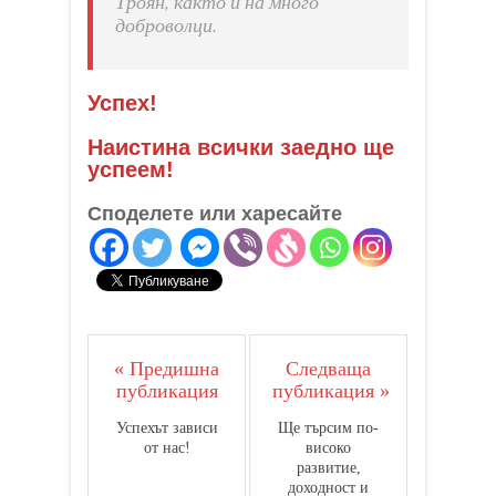
Троян, както и на много
доброволци.
Успех!
Наистина всички заедно ще
успеем!
Споделете или харесайте
« Предишна
Следваща
публикация
публикация »
Успехът зависи
Ще търсим по-
от нас!
високо
развитие,
доходност и