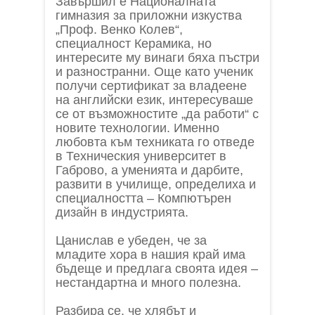
Завършил е Националната
гимназия за приложни изкуства
„Проф. Венко Колев“,
специалност Керамика, но
интересите му винаги бяха пъстри
и разностранни. Още като ученик
получи сертификат за владеене
на английски език, интересуваше
се от възможностите „да работи“ с
новите технологии. Именно
любовта към техниката го отведе
в Техническия университет в
Габрово, а уменията и дарбите,
развити в училище, определиха и
специалността – Компютърен
дизайн в индустрията.
Цанислав е убеден, че за
младите хора в нашия край има
бъдеще и предлага своята идея –
нестандартна и много полезна.
Разбира се, че хлябът и