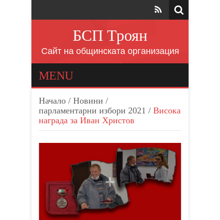
БСП Троян
Сайт на общинската организация
MENU
Начало
/
Новини
/
парламентарни избори 2021
/
Висока
награда за Иван Христов