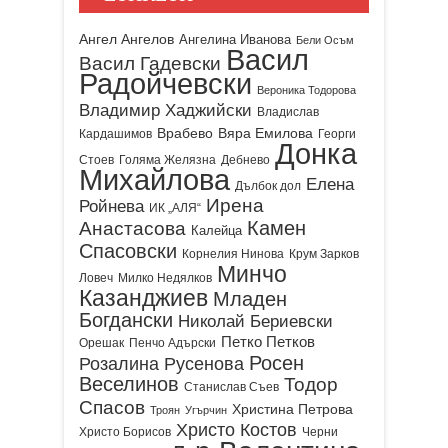
Ангел Ангелов
Ангелина Иванова
Бели Осъм
Васил
Васил Гадевски
Радойчевски
Вероника Тодорова
Владимир Хаджийски
Владислав
Врабево
Вяра Емилова
Кардашимов
Георги
Донка
Стоев
Голяма Желязна
Дебнево
Михайлова
Елена
Дълбок дол
Ирена
Ройнева
ИК „АЛЯ“
Камен
Анастасова
Калейца
Спасовски
Корнелия Нинова
Крум Зарков
Минчо
Ловеч
Милко Недялков
Казанджиев
Младен
Богдански
Николай Бериевски
Петко Петков
Орешак
Пенчо Адърски
Росен
Розалина Русенова
Веселинов
Тодор
Станислав Съев
Спасов
Христина Петрова
Троян
Угърчин
Христо Костов
Христо Борисов
Черни