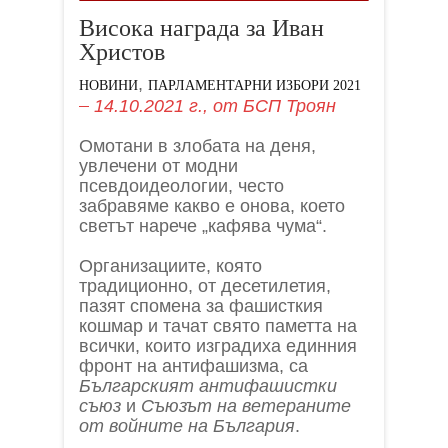
Висока награда за Иван
Христов
,
НОВИНИ
ПАРЛАМЕНТАРНИ ИЗБОРИ 2021
14.10.2021 г.,
от
БСП Троян
Омотани в злобата на деня,
увлечени от модни
псевдоидеологии, често
забравяме какво е онова, което
светът нарече „кафява чума“.
Организациите, която
традиционно, от десетилетия,
пазят спомена за фашисткия
кошмар и тачат свято паметта на
всички, които изградиха единния
фронт на антифашизма, са
Българският антифашистки
съюз
и
Съюзът на ветераните
от войните на България
.