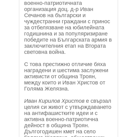
военно-патриотичната
организация доц. д-р Иван
Сечанов на български и
чуждестранни граждани с принос
за отбелязване на юбилейната
годишнина и за популяризиране
победите на Българската армия в
заключителния етап на Втората
световна война.
С това престижно отличие бяха
наградени и шестима заслужени
активисти от община Троян,
между които и Иван Христов от
Голяма Желязна.
Иван Кирилов Христов
е свързал
целия си живот с утвърждаването
на антифашистките идеи и с
активна военно-патриотична
дейност в община Троян.
Дългогодишен кмет на село