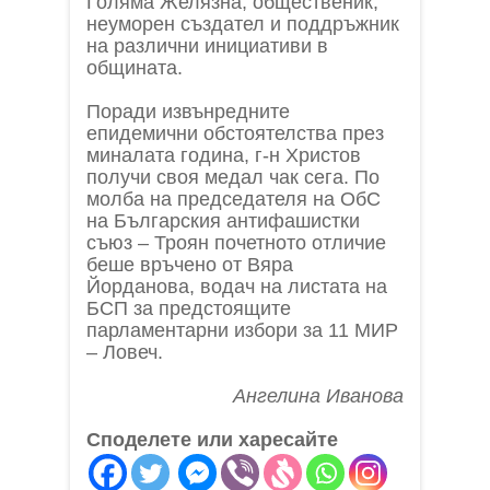
Голяма Желязна, общественик,
неуморен създател и поддръжник
на различни инициативи в
общината.
Поради извънредните
епидемични обстоятелства през
миналата година, г-н Христов
получи своя медал чак сега. По
молба на председателя на ОбС
на Българския антифашистки
съюз – Троян почетното отличие
беше връчено от Вяра
Йорданова, водач на листата на
БСП за предстоящите
парламентарни избори за 11 МИР
– Ловеч.
Ангелина Иванова
Споделете или харесайте