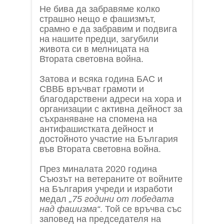
Не бива да забравяме колко
страшно нещо е фашизмът,
срамно е да забравим и подвига
на нашите предци, загубили
живота си в мелницата на
Втората световна война.
Затова и всяка година БАС и
СВВБ връчват грамоти и
благодарствени адреси на хора и
организации с активна дейност за
съхраняване на спомена на
антифашистката дейност и
достойното участие на България
във Втората световна война.
През миналата 2020 година
Съюзът на ветераните от войните
на България учреди и изработи
медал
„75 години от победата
над фашизма“
. Той се връчва със
заповед на председателя на