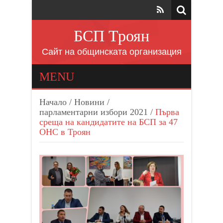
БСП Троян
Сайт на общинската организация
MENU
Начало
/
Новини
/
парламентарни избори 2021
/
Първа
среща на кандидатите на БСП за 47
ОНС в Троян