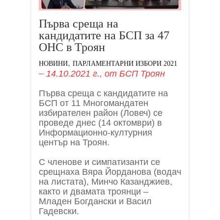
Първа среща на
кандидатите на БСП за 47
ОНС в Троян
,
НОВИНИ
ПАРЛАМЕНТАРНИ ИЗБОРИ 2021
14.10.2021 г.,
от
БСП Троян
Първа среща с кандидатите на
БСП от 11 Многомандатен
избирателен район (Ловеч) се
проведе днес (14 октомври) в
Информационно-културния
център на Троян.
С членове и симпатизанти се
срещнаха Вяра Йорданова (водач
на листата), Минчо Казанджиев,
както и двамата троянци –
Младен Богдански и Васил
Гадевски.