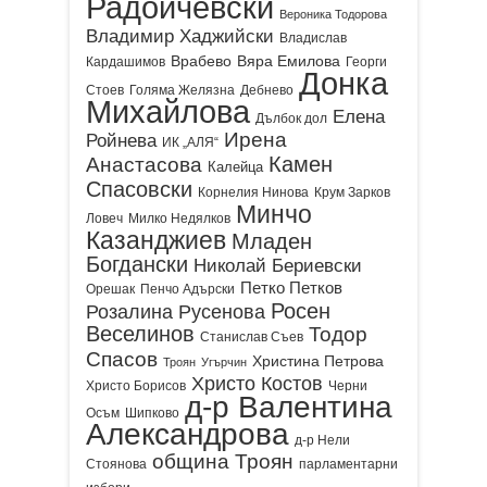
Радойчевски
Вероника Тодорова
Владимир Хаджийски
Владислав
Врабево
Вяра Емилова
Кардашимов
Георги
Донка
Стоев
Голяма Желязна
Дебнево
Михайлова
Елена
Дълбок дол
Ирена
Ройнева
ИК „АЛЯ“
Камен
Анастасова
Калейца
Спасовски
Корнелия Нинова
Крум Зарков
Минчо
Ловеч
Милко Недялков
Казанджиев
Младен
Богдански
Николай Бериевски
Петко Петков
Орешак
Пенчо Адърски
Росен
Розалина Русенова
Веселинов
Тодор
Станислав Съев
Спасов
Христина Петрова
Троян
Угърчин
Христо Костов
Христо Борисов
Черни
д-р Валентина
Осъм
Шипково
Александрова
д-р Нели
община Троян
Стоянова
парламентарни