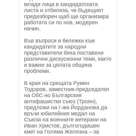
млади лица в кандидатската
листа и отбеляза, че бъдещият
предизборен щаб ще организира
работата си по нов, модерен
начин.
Във въпроси и бележки към
кандидатите за народни
представители бяха поставени
различни дискусионни теми, както
и важни за цялата община
проблеми.
В края на срещата Румен
Тодоров, заместник-председател
на ОбС но Българския
антифашистки съюз (Троян),
предложи на г-жа Йорданова да
връчи юбилейния медал на
Съюза на военните ветерани на
Иван Христов, дългогодишен
кмет на Голяма Желязна – за