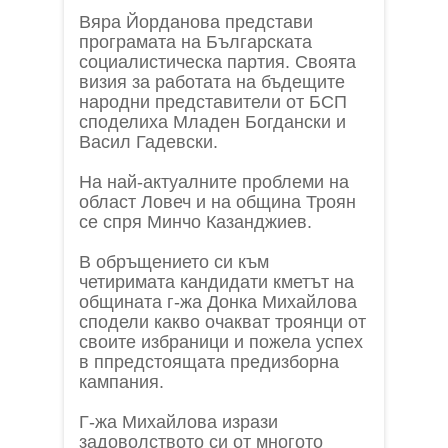
Вяра Йорданова представи
програмата на Българската
социалистическа партия. Своята
визия за работата на бъдещите
народни представители от БСП
споделиха Младен Богдански и
Васил Гадевски.
На най-актуалните проблеми на
област Ловеч и на община Троян
се спря Минчо Казанджиев.
В обръщението си към
четиримата кандидати кметът на
общината г-жа Донка Михайлова
сподели какво очакват троянци от
своите избраници и пожела успех
в ппредстоящата предизборна
кампания.
Г-жа Михайлова изрази
задоволството си от многото