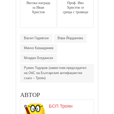
Висока награда
Проф. Иво
за Иван
Христов се
Христов
среща с троянци
Васил Гадевски
Вяра Йорданова
Минчо Казанджиев
Младен Богдански
Румен Тодоров (заместник-председател
на ОбС на Българския антифашистки
съюз – Троян)
АВТОР
БСП Троян