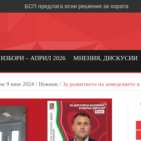
БСП предлага ясни решения за хората
Време е за социална държава, в която хора
първо място
Кристиан Вигенин: да се погрижим за бълга
бизнес!
Николай Бериевски: Връщаме държавата н
ЗБОРИ – АПРИЛ 2026
МНЕНИЯ, ДИСКУСИИ
БСП: Подкрепа за реалното производство 
бизнес в област Ловеч
ри 9 юни 2024
/
Новини
/
За развитието на земеделието 
Кристиан Вигенин за мира и войната
Дипломацията е единственият път към тра
Александрово и Лешница: хората най-добр
своите нужди
В Градежница: среща с три поколения лев