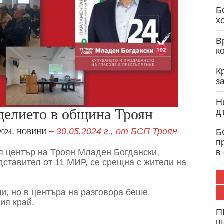
Кристиан Вигенин: Дипломатически опит и 
Б
служба на България и Европа
х
В
к
К
з
Н
еделието в община Троян
д
,
30.05.2024 г.,
от
БСП Троян
Б
024
НОВИНИ
п
 център на Троян Младен Богдански,
в
ставител от 11 МИР, се срещна с жители на
и, но в центъра на разговора беше
ия край.
П
щ