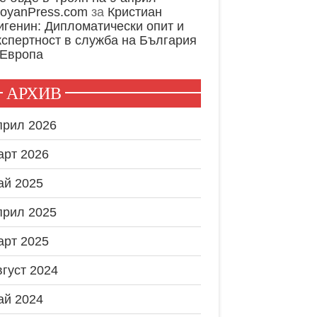
royanPress.com
за
Кристиан
игенин: Дипломатически опит и
кспертност в служба на България
 Европа
АРХИВ
прил 2026
арт 2026
ай 2025
прил 2025
арт 2025
вгуст 2024
ай 2024