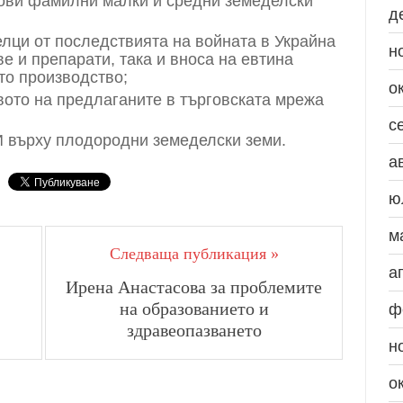
нови фамилни малки и средни земеделски
д
лци от последствията на войната в Украйна
н
е и препарати, така и вноса на евтина
то производство;
о
вото на предлаганите в търговската мрежа
с
И върху плодородни земеделски земи.
а
ю
м
Следваща публикация »
а
Ирена Анастасова за проблемите
на образованието и
ф
здравеопазването
н
о