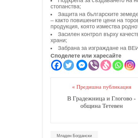
Подкрепа за създаването на 
стопанства;
Защита на българските земеде
– както повишените цени на торов
продукция, която измества родно
Засилен контрол върху качест
храни;
Забрана за изграждане на ВЕ
Споделете или харесайте
« Предишна публикация
В Градежница и Глогово -
община Тетевен
Младен Богдански