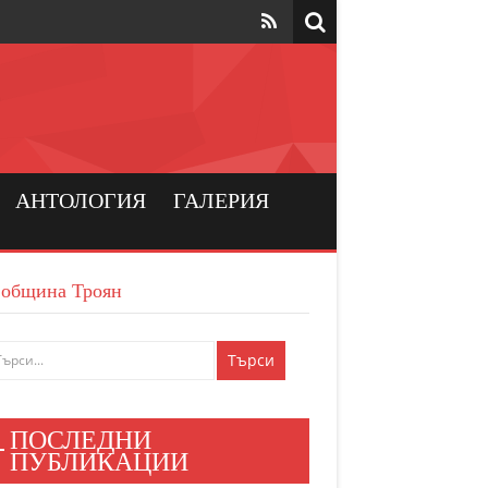
та да са на
рския
а хората
АНТОЛОГИЯ
ГАЛЕРИЯ
и българския
в община Троян
ен мир
е знаят
ПОСЛЕДНИ
и хора
ПУБЛИКАЦИИ