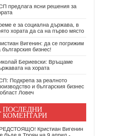
експертност в
СП предлага ясни решения за
ората
реме е за социална държава, в
оято хората да са на първо място
ристиан Вигенин: да се погрижим
а българския бизнес!
иколай Бериевски: Връщаме
ържавата на хората
СП: Подкрепа за реалното
роизводство и българския бизнес
 област Ловеч
ПОСЛЕДНИ
КОМЕНТАРИ
РЕДСТОЯЩО! Кристиан Вигенин
е бъде в Троян на 9 април -