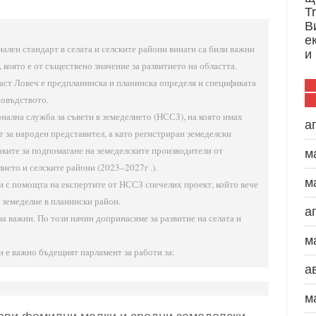
T
В
е
ален стандарт в селата и селските райони винаги са били важни
и
 която е от съществено значение за развитието на областта.
ласт Ловеч е предпланинска и планинска определя и спецификата
новъдството.
нална служба за съвети в земеделието (НССЗ), на която имах
а
 за народен представител, а като регистриран земеделски
рките за подпомагане на земеделските производители от
м
ието и селските райони (2023–2027г .).
м
и с помощта на експертите от НССЗ спечелих проект, който вече
 земеделие в планински район.
а
а важни. По този начин допринасяме за развитие на селата и
м
н е важно бъдещият парламент за работи за:
а
м