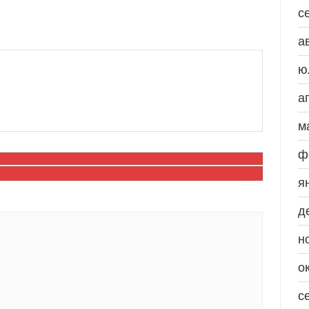
с
а
ю
а
м
ф
я
д
н
о
с