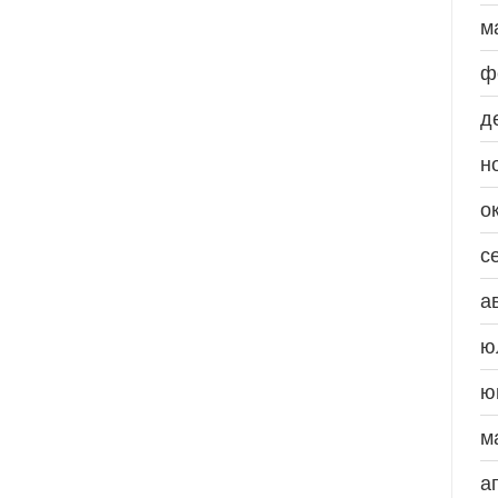
м
ф
д
н
о
с
а
ю
ю
м
а