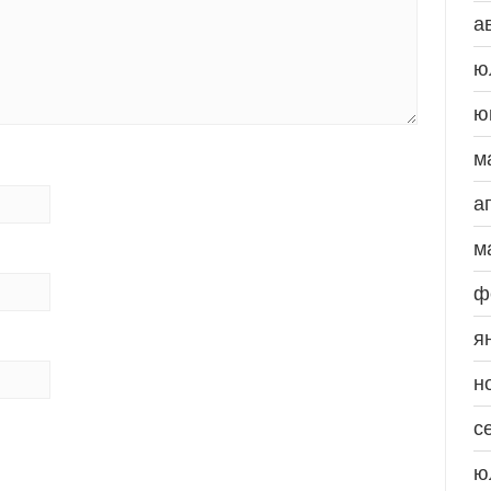
а
ю
ю
м
а
м
ф
я
н
с
ю