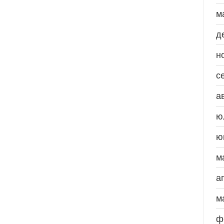
м
д
н
с
а
ю
ю
м
а
м
ф