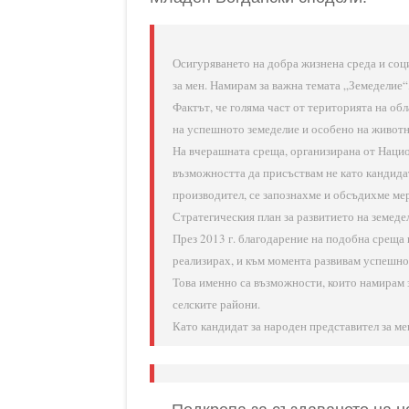
Осигуряването на добра жизнена среда и соци
за мен. Намирам за важна темата „Земеделие“,
Фактът, че голяма част от територията на об
на успешното земеделие и особено на живот
На вчерашната среща, организирана от Нацио
възможността да присъствам не като кандидат
производител, се запознахме и обсъдихме ме
Стратегическия план за развитието на земедел
През 2013 г. благодарение на подобна среща 
реализирах, и към момента развивам успешно
Това именно са възможности, които намирам з
селските райони.
Като кандидат за народен представител за ме