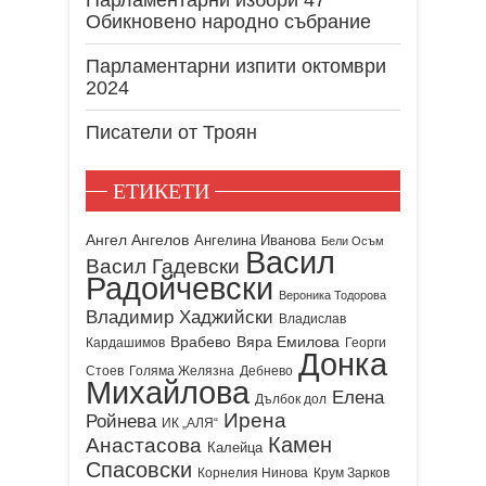
Парламентарни избори 47
Обикновено народно събрание
Парламентарни изпити октомври
2024
Писатели от Троян
ЕТИКЕТИ
Ангел Ангелов
Ангелина Иванова
Бели Осъм
Васил
Васил Гадевски
Радойчевски
Вероника Тодорова
Владимир Хаджийски
Владислав
Врабево
Вяра Емилова
Кардашимов
Георги
Донка
Стоев
Голяма Желязна
Дебнево
Михайлова
Елена
Дълбок дол
Ирена
Ройнева
ИК „АЛЯ“
Камен
Анастасова
Калейца
Спасовски
Корнелия Нинова
Крум Зарков