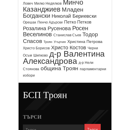
Минчо
Ловеч
Милко Недялков
Казанджиев
Младен
Богдански
Николай Бериевски
Петко Петков
Орешак
Пенчо Адърски
Росен
Розалина Русенова
Веселинов
Тодор
Станислав Съев
Спасов
Христина Петрова
Троян
Угърчин
Христо Костов
Христо Борисов
Черни
д-р Валентина
Осъм
Шипково
Александрова
д-р Нели
община Троян
Стоянова
парламентарни
избори
БСП Троян
ТЪРСИ