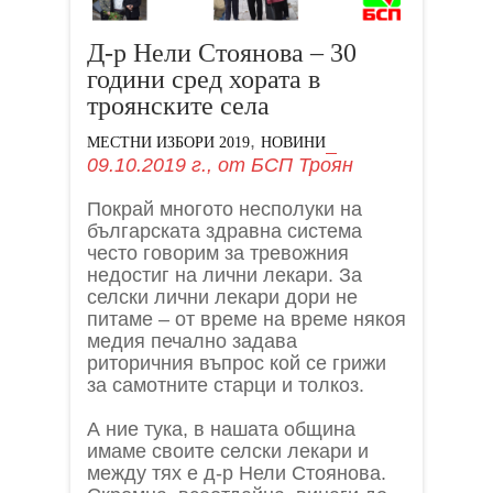
Д-р Нели Стоянова – 30
години сред хората в
троянските села
,
МЕСТНИ ИЗБОРИ 2019
НОВИНИ
09.10.2019 г.,
от
БСП Троян
Покрай многото несполуки на
българската здравна система
често говорим за тревожния
недостиг на лични лекари. За
селски лични лекари дори не
питаме – от време на време някоя
медия печално задава
риторичния въпрос кой се грижи
за самотните старци и толкоз.
А ние тука, в нашата община
имаме своите селски лекари и
между тях е д-р Нели Стоянова.