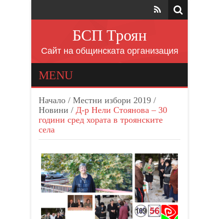
БСП Троян
Сайт на общинската организация
MENU
Начало
/
Местни избори 2019
/
Новини
/
Д-р Нели Стоянова – 30
години сред хората в троянските
села