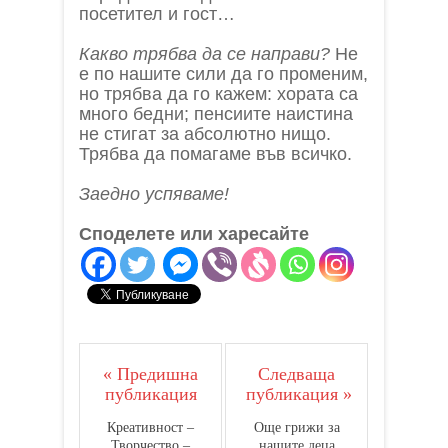
посетител и гост…
Какво трябва да се направи?
Не
е по нашите сили да го променим,
но трябва да го кажем: хората са
много бедни; пенсиите наистина
не стигат за абсолютно нищо.
Трябва да помагаме във всичко.
Заедно успяваме!
Споделете или харесайте
« Предишна
Следваща
публикация
публикация »
Креативност –
Още грижи за
Творчество –
нашите деца