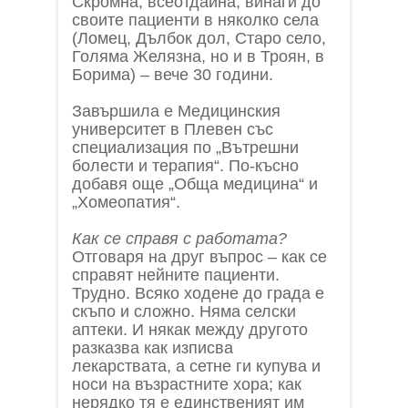
Скромна, всеотдайна, винаги до
своите пациенти в няколко села
(Ломец, Дълбок дол, Старо село,
Голяма Желязна, но и в Троян, в
Борима) – вече 30 години.
Завършила е Медицинския
университет в Плевен със
специализация по „Вътрешни
болести и терапия“. По-късно
добавя още „Обща медицина“ и
„Хомеопатия“.
Как се справя с работата?
Отговаря на друг въпрос – как се
справят нейните пациенти.
Трудно. Всяко ходене до града е
скъпо и сложно. Няма селски
аптеки. И някак между другото
разказва как изписва
лекарствата, а сетне ги купува и
носи на възрастните хора; как
нерядко тя е единственият им