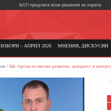
БСП предлага ясни решения за хората
Време е за социална държава, в която хора
първо място
Кристиан Вигенин: да се погрижим за бълга
бизнес!
Николай Бериевски: Връщаме държавата н
ЗБОРИ – АПРИЛ 2026
МНЕНИЯ, ДИСКУСИИ
БСП: Подкрепа за реалното производство 
бизнес в област Ловеч
ини
/
Ще търсим по-високо развитие, доходност и контрол
Кристиан Вигенин за мира и войната
Дипломацията е единственият път към тра
Александрово и Лешница: хората най-добр
своите нужди
В Градежница: среща с три поколения лев