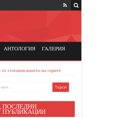
та да са на
рския
а хората
АНТОЛОГИЯ
ГАЛЕРИЯ
и българския
 от стопанисването на горите
ен мир
е знаят
ПОСЛЕДНИ
и хора
ПУБЛИКАЦИИ