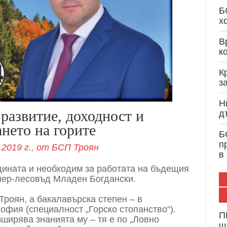
Кристиан Вигенин: Дипломатически опит и 
Б
служба на България и Европа
х
В
к
К
з
Н
развитие, доходност и
д
нето на горите
Б
п
.2019 г.,
от
БСП Троян
в
щината и необходим за работата на бъдещия
нер-лесовъд Младен Богдански.
Троян, а бакалавърска степен – в
офия (специалност „Горско стопанство“).
П
ширява знанията му – тя е по „Ловно
щ