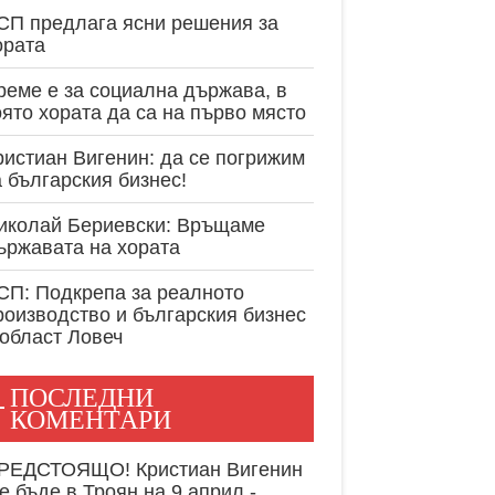
експертност в
СП предлага ясни решения за
ората
реме е за социална държава, в
оято хората да са на първо място
ристиан Вигенин: да се погрижим
а българския бизнес!
иколай Бериевски: Връщаме
ържавата на хората
СП: Подкрепа за реалното
роизводство и българския бизнес
 област Ловеч
ПОСЛЕДНИ
КОМЕНТАРИ
РЕДСТОЯЩО! Кристиан Вигенин
е бъде в Троян на 9 април -