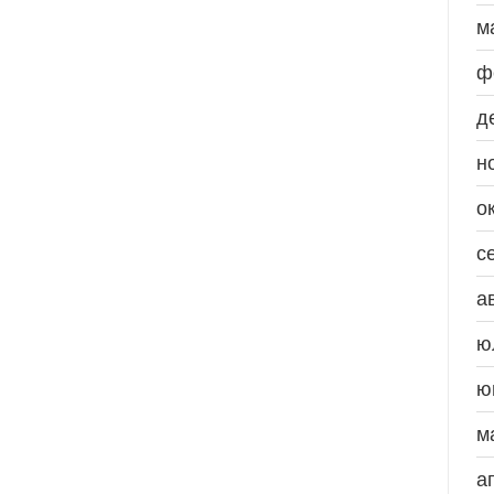
м
ф
д
н
о
с
а
ю
ю
м
а