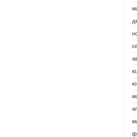
м
д
н
с
а
ю
ю
м
а
м
ф