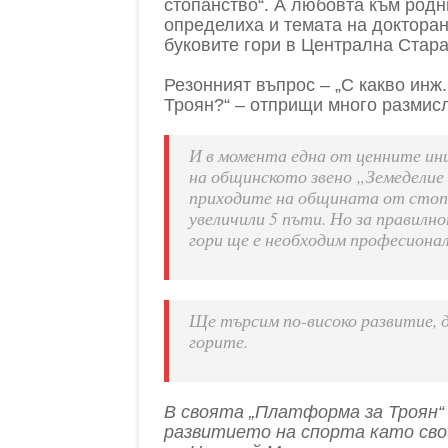
стопанство“. А любовта към родн
определиха и темата на докторан
буковите гори в Централна Стар
Резонният въпрос – „С какво инж
Троян?“ – отприщи много размисл
И в момента една от ценните ин
на общинското звено „Земеделие 
приходите на общината от стопа
увеличили 5 пъти. Но за правил
гори ще е необходим професиона
Ще търсим по-високо развитие, 
горите.
В своята „Платформа за Троян
развитието на спорта като сво