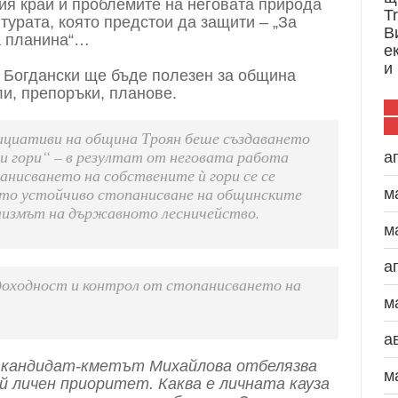
ия край и проблемите на неговата природа
T
турата, която предстои да защити – „За
В
а планина“…
е
и
. Богдански ще бъде полезен за община
и, препоръки, планове.
ициативи на община Троян беше създаването
и гори“ – в резултат от неговата работа
а
нисването на собствените ѝ гори се се
ното устойчиво стопанисване на общинските
м
лизмът на държавното лесничейство.
м
а
доходност и контрол от стопанисването на
м
а
“ кандидат-кметът Михайлова отбелязва
м
й личен приоритет. Каква е личната кауза