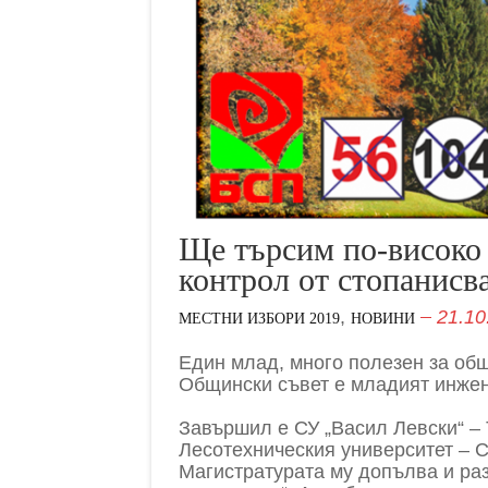
Ще търсим по-високо 
контрол от стопанисва
,
21.10
МЕСТНИ ИЗБОРИ 2019
НОВИНИ
Един млад, много полезен за об
Общински съвет е младият инже
Завършил е СУ „Васил Левски“ – 
Лесотехническия университет – С
Магистратурата му допълва и раз