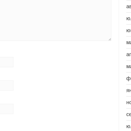
а
ю
ю
м
а
м
ф
я
н
с
ю