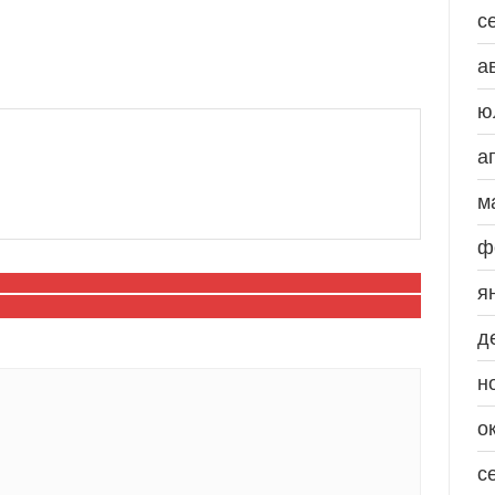
с
а
ю
а
м
ф
я
д
н
о
с