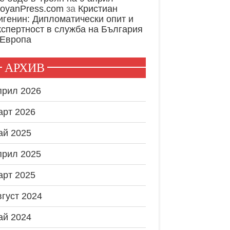
royanPress.com
за
Кристиан
игенин: Дипломатически опит и
кспертност в служба на България
 Европа
АРХИВ
прил 2026
арт 2026
ай 2025
прил 2025
арт 2025
вгуст 2024
ай 2024