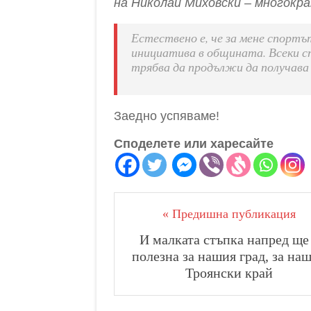
на Николай Миховски – многокр
Естествено е, че за мене спортъ
инициатива в общината. Всеки 
трябва да продължи да получава 
Заедно успяваме!
Споделете или харесайте
« Предишна публикация
И малката стъпка напред ще
полезна за нашия град, за на
Троянски край