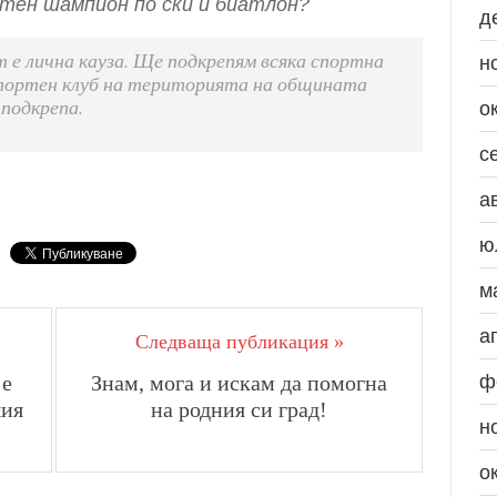
атен шампион по ски и биатлон?
д
т е лична кауза. Ще подкрепям всяка спортна
н
спортен клуб на територията на общината
подкрепа.
о
с
а
ю
м
а
Следваща публикация »
 е
Знам, мога и искам да помогна
ф
шия
на родния си град!
н
о