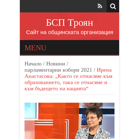
БСП Троян
Сайт на общинската организация
MENU
Начало
/
Новини
/
парламентарни избори 2021
/
Ирена
Анастасова: „Както се отнасяме към
образованието, така се отнасяме и
към бъдещето на нацията“