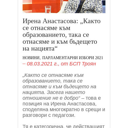
Ирена Анастасова: „Както
се отнасяме към
образованието, така се
отнасяме и към бъдещето
на нацията“
,
НОВИНИ
ПАРЛАМЕНТАРНИ ИЗБОРИ 2021
08.03.2021 г.,
от
БСП Троян
„Както се отнасяме към
образованието, така се
отнасяме и към бъдещето на
нацията. Засега нашето
отношение не е добро“
– това е
позиция на Ирена Анастасова,
споделяна многократно в срещи и
разговори с педагози.
Тя е категорична, че действащият