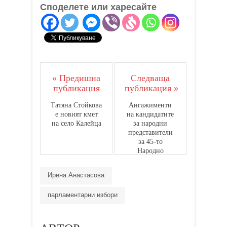
Споделете или харесайте
« Предишна
Следваща
публикация
публикация »
Татяна Стойкова
Ангажименти
е новият кмет
на кандидатите
на село Калейца
за народни
представители
за 45-то
Народно
събрание от
Коалиция „БСП
Ирена Анастасова
ЗА БЪЛГАРИЯ“
към гражданите
парламентарни избори
на Ловешка
област