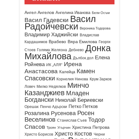
Ангел Ангелов
Ангелина Иванова
Бели Осъм
Васил
Васил Гадевски
Радойчевски
Вероника Тодорова
Владимир Хаджийски
Владислав
Врабево
Вяра Емилова
Кардашимов
Георги
Донка
Стоев
Голяма Желязна
Дебнево
Михайлова
Елена
Дълбок дол
Ирена
Ройнева
ИК „АЛЯ“
Камен
Анастасова
Калейца
Спасовски
Корнелия Нинова
Крум Зарков
Минчо
Ловеч
Милко Недялков
Казанджиев
Младен
Богдански
Николай Бериевски
Петко Петков
Орешак
Пенчо Адърски
Росен
Розалина Русенова
Веселинов
Тодор
Станислав Съев
Спасов
Христина Петрова
Троян
Угърчин
Христо Костов
Христо Борисов
Черни