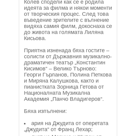
Колев сподели как се е родила
идеята за филма и някои моменти
от творческия процес. След това
въведение зрителите с вълнение
видяха самия филм, докоснаха се
до живота на голямата Лиляна
Кисьова.
Приятна изненада бяха гостите –
солисти от Държавния музикално-
драматичен театър „Константин
Кисимов“ – Велико Търново:
Георги Гърланов, Полина Петкова
и Миряна Калушкова, както и
пианистката Зорница Гетова от
Националната Музикална
Академия „Панчо Владигеров“.
Бяха изпълнени:
ария на Джудита от оперетата
„Джудита“ от Франц Лехар;