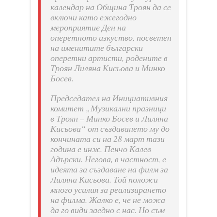
календар на Община Троян да се
включи като ежегодно
мероприятие Ден на
оперетното изкуство, посветен
на именитите български
оперетни артисти, родените в
Троян Лиляна Кисьова и Минко
Босев.
Председател на Инициативния
комитет „Музикални празници
в Троян – Минко Босев и Лиляна
Кисьова“ от създаването му до
кончината си на 28 март тази
година е инж. Пенчо Калев
Адърски. Негова, в частност, е
идеята за създаване на филм за
Лиляна Кисьова. Той положи
много усилия за реализирането
на филма. Жалко е, че не можа
да го види заедно с нас. Но съм