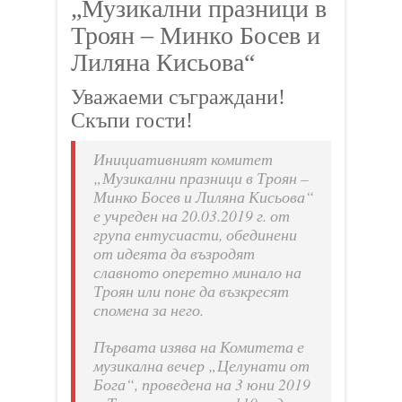
„Музикални празници в
Троян – Минко Босев и
Лиляна Кисьова“
Уважаеми съграждани!
Скъпи гости!
Инициативният комитет
„Музикални празници в Троян –
Минко Босев и Лиляна Кисьова“
е учреден на 20.03.2019 г. от
група ентусиасти, обединени
от идеята да възродят
славното оперетно минало на
Троян или поне да възкресят
спомена за него.
Първата изява на Комитета е
музикална вечер „Целунати от
Бога“, проведена на 3 юни 2019