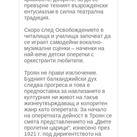
превърне техният възрожденски
ентусиазъм в силна театрална
традиция.
Скоро след Освобождението в
читалища и училища започват да
се играят самодейни вокално-
музикални сценки – наченки на
най-вече детски оперетки с
оркестранти любители.
Троян не прави изключение.
Будният балканджийски дух
следва прогреса и това е
предпоставка за навлизането в
културния ни живот на такъв
жизнеутвърждаващ и колоритен
жанр като оперетата. За начало
на оперетната дейност в Троян се
смята представлението на „Двете
пролетни царици“, изнесено през
1921 г. под диригентството на