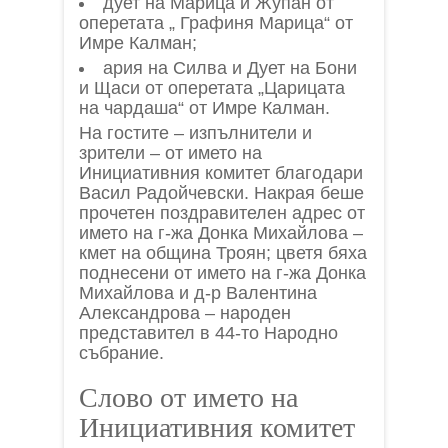
дует на Марица и Жупан от
оперетата „ Графиня Марица“ от
Имре Калман;
ария на Силва и Дует на Бони
и Щаси от оперетата „Царицата
на чардаша“ от Имре Калман.
На гостите – изпълнители и
зрители – от името на
Инициативния комитет благодари
Васил Радойчевски. Накрая беше
прочетен поздравителен адрес от
името на г-жа Донка Михайлова –
кмет на община Троян; цветя бяха
поднесени от името на г-жа Донка
Михайлова и д-р Валентина
Александрова – народен
представител в 44-то Народно
събрание.
Слово от името на
Инициативния комитет