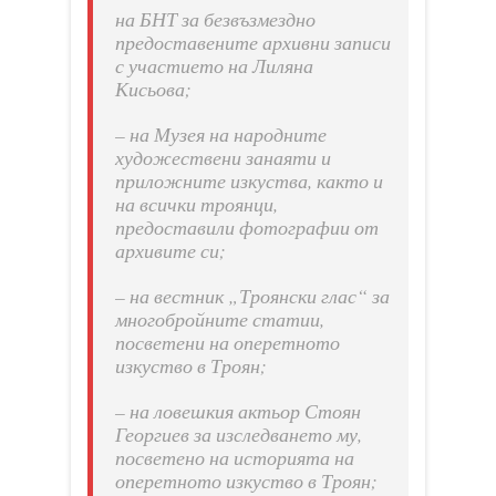
на БНТ за безвъзмездно
предоставените архивни записи
с участието на Лиляна
Кисьова;
– на Музея на народните
художествени занаяти и
приложните изкуства, както и
на всички троянци,
предоставили фотографии от
архивите си;
– на вестник „Троянски глас“ за
многобройните статии,
посветени на оперетното
изкуство в Троян;
– на ловешкия актьор Стоян
Георгиев за изследването му,
посветено на историята на
оперетното изкуство в Троян;