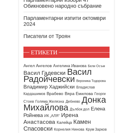
Парламентарни избори 47
Обикновено народно събрание
Парламентарни изпити октомври
2024
Писатели от Троян
ЕТИКЕТИ
Ангел Ангелов
Ангелина Иванова
Бели Осъм
Васил
Васил Гадевски
Радойчевски
Вероника Тодорова
Владимир Хаджийски
Владислав
Врабево
Вяра Емилова
Кардашимов
Георги
Донка
Стоев
Голяма Желязна
Дебнево
Михайлова
Елена
Дълбок дол
Ирена
Ройнева
ИК „АЛЯ“
Камен
Анастасова
Калейца
Спасовски
Корнелия Нинова
Крум Зарков