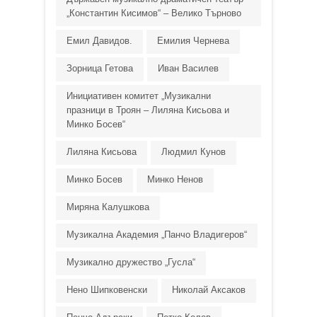
„Константин Кисимов“ – Велико Търново
Емил Давидов.
Емилия Чернева
Зорница Гетова
Иван Василев
Инициативен комитет „Музикални
празници в Троян – Лиляна Кисьова и
Минко Босев“
Лиляна Кисьова
Людмил Кунов
Минко Босев
Минко Ненов
Миряна Калушкова
Музикална Академия „Панчо Владигеров“
Музикално дружество „Гусла“
Нено Шипковенски
Николай Аксаков