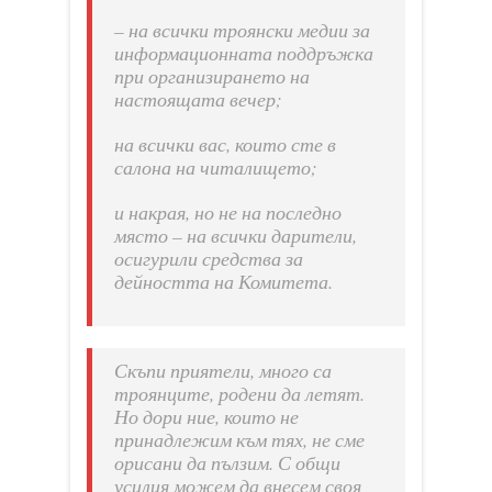
– на всички троянски медии за
информационната поддръжка
при организирането на
настоящата вечер;
на всички вас, които сте в
салона на читалището;
и накрая, но не на последно
място – на всички дарители,
осигурили средства за
дейността на Комитета.
Скъпи приятели, много са
троянците, родени да летят.
Но дори ние, които не
принадлежим към тях, не сме
орисани да пълзим. С общи
усилия можем да внесем своя