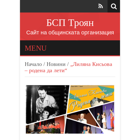
БСП Троян
Сайт на общинската организация
MENU
Начало
/
Новини
/
„Лиляна Кисьова
– родена да лети“