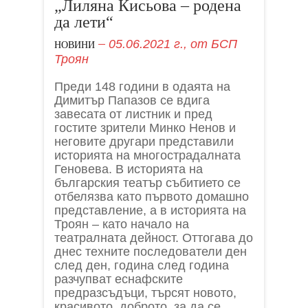
„Лиляна Кисьова – родена
да лети“
05.06.2021 г.,
от
БСП
НОВИНИ
Троян
Преди 148 години в одаята на
Димитър Папазов се вдига
завесата от листник и пред
гостите зрители Минко Ненов и
неговите другари представили
историята на многострадалната
Геновева. В историята на
българския театър събитието се
отбелязва като първото домашно
представление, а в историята на
Троян – като начало на
театралната дейност. Оттогава до
днес техните последователи ден
след ден, година след година
разчупват еснафските
предразсъдъци, търсят новото,
красивото, доброто, за да се