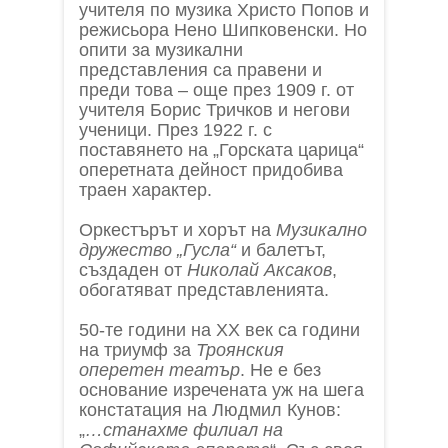
учителя по музика Христо Попов и
режисьора Нено Шипковенски. Но
опити за музикални
представления са правени и
преди това – още през 1909 г. от
учителя Борис Тричков и негови
ученици. През 1922 г. с
поставянето на „Горската царица“
оперетната дейност придобива
траен характер.
Оркестърът и хорът на
Музикално
дружество „Гусла“
и балетът,
създаден от
Николай Аксаков
,
обогатяват представленията.
50-те години на XX век са години
на триумф за
Троянския
оперетен театър
. Не е без
основание изречената уж на шега
констатация на Людмил Кунов:
„
…станахме филиал на