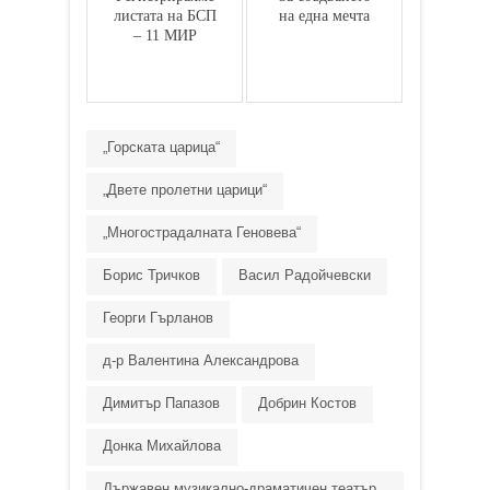
листата на БСП
на една мечта
– 11 МИР
„Горската царица“
„Двете пролетни царици“
„Многострадалната Геновева“
Борис Тричков
Васил Радойчевски
Георги Гърланов
д-р Валентина Александрова
Димитър Папазов
Добрин Костов
Донка Михайлова
Държавен музикално-драматичен театър