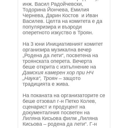
инж. Васил Радойчевски,
Тодорина Йончева, Емилия
Чернева, Дарин Костов и Иван
Василев. Целта на комитета е да
популяризира и възроди
оперетното изкуство в Троян.
На 3 юни Инициативният комитет
организира музикална вечер
„Родена да лети“, посветена на
троянската оперета. Вечерта
беше открита с изпълнение на
Дамския камерен хор при НЧ
„Наука“, Троян
– защото
традицията е жива.
На поканата на организаторите се
беше отзовал г-н Петко Колев,
сценарист и продуцент на
документалния посветен на
Лиляна Кисьова филм „Лиляна
Кисьова – родена да лети“. Г-н