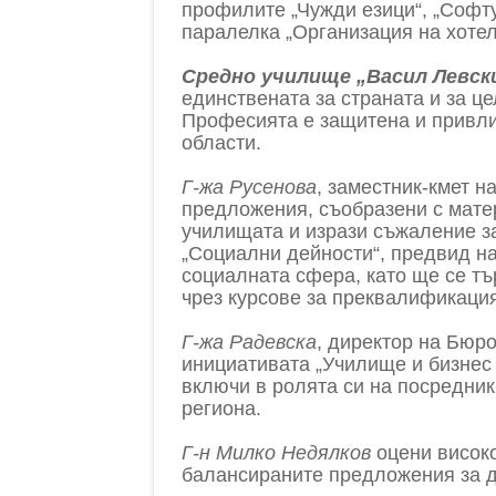
профилите „Чужди езици“, „Софт
паралелка „Организация на хотел
Средно училище „Васил Левски
единствената за страната и за ц
Професията е защитена и привли
области.
Г-жа Русенова
, заместник-кмет 
предложения, съобразени с мате
училищата и изрази съжаление з
„Социални дейности“, предвид н
социалната сфера, като ще се тъ
чрез курсове за преквалификация
Г-жа Радевска
, директор на Бюр
инициативата „Училище и бизнес –
включи в ролята си на посредни
региона.
Г-н Милко Недялков
оцени високо
балансираните предложения за 