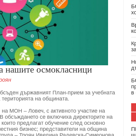
Кристиан Вигенин: Дипломатически опит и 
Б
служба на България и Европа
х
В
к
К
з
Н
на нашите осмокласници
д
роян
Б
п
обсъден държавният План-прием за учебната
в
 територията на общината.
на МОН – Ловеч, с активното участие на
 В обсъждането се включиха директорите на
 които предлагат обучение след основно
местния бизнес; представители на община
П
 труда – Троян Ивелина Радевска-Симеонова,
щ