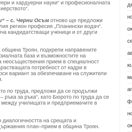
уери и хардуерни науки“ и професионалната
д
иерството“.
н
“ – с. Черни Осъм
отново ще предложи
елия регион професия „Планински водач“.
о
ча кандидатстващи ученици и от други
с
на община Троян, подкрепи направените
а
риалната база и възможностите на
а неосъществения прием в специалност
ю
арастващата потребност от кадри в
рси вариант за обезпечаване на служители
м
.
а
ото по труда, предложи да се продължи
 ръка за ръка“, като Бюрото по труда да се
ф
к между училищата и предприемачите в
н
 диалогичността на срещата и
о
държавния план–прием в община Троян.