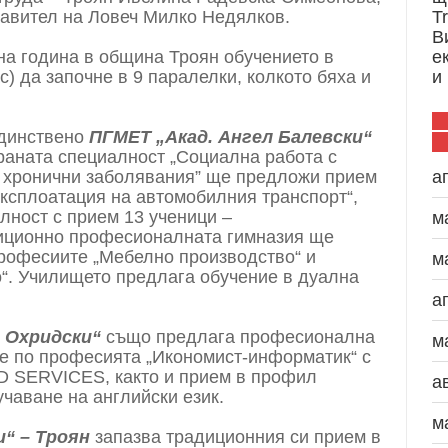
равител на Ловеч Милко Недялков.
T
В
на година в община Троян обучението в
е
с) да започне в 9 паралелки, колкото бяха и
и
единствено
ПГМЕТ „Акад. Ангел Балевски“
раната специалност „Социална работа с
и хронични заболявания” ще предложи прием
а
Експлоатация на автомобилния транспорт“,
лност с прием 13 ученици –
м
диционно професионалната гимназия ще
рофесиите „Мебелно производство“ и
м
о“. Училището предлага обучение в дуална
а
 Охридски“
също предлага професионална
м
ие по професията „Икономист-информатик“ с
D SERVICES, както и прием в профил
а
учаване на английски език.
м
“ – Троян
запазва традиционния си прием в