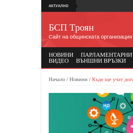
АКТУАЛНО
БСП Троян
Сайт на общинската организация
НОВИНИ
ПАРЛАМЕНТАРНИ И
ВИДЕО
ВЪНШНИ ВРЪЗКИ
Начало
/
Новини
/
Къде ще учат до