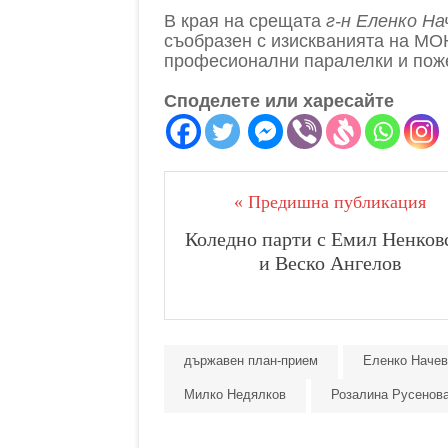
В края на срещата
г-н Еленко На
съобразен с изискванията на МО
професионални паралелки и поже
Споделете или харесайте
« Предишна публикация
Коледно парти с Емил Ненков
и Веско Ангелов
държавен план-прием
Еленко Начев
Милко Недялков
Розалина Русенов