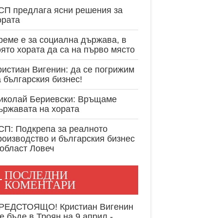
експертност в
СП предлага ясни решения за
ората
реме е за социална държава, в
оято хората да са на първо място
ристиан Вигенин: да се погрижим
а българския бизнес!
иколай Бериевски: Връщаме
ържавата на хората
СП: Подкрепа за реалното
роизводство и българския бизнес
 област Ловеч
ПОСЛЕДНИ
КОМЕНТАРИ
РЕДСТОЯЩО! Кристиан Вигенин
е бъде в Троян на 9 април -