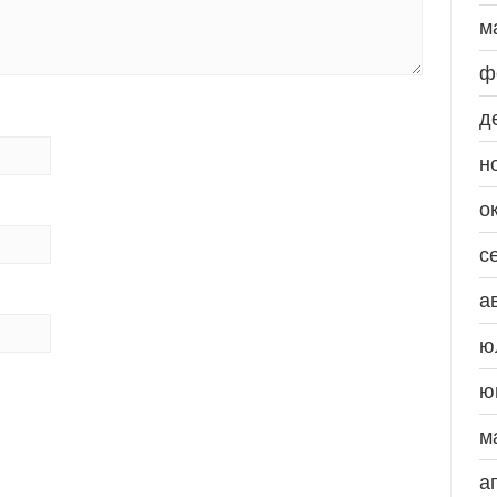
м
ф
д
н
о
с
а
ю
ю
м
а