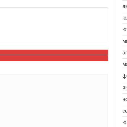
а
ю
ю
м
а
м
ф
я
н
с
ю