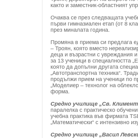
както и заместник-областният уп
Очаква се през следващата учеб
първи гимназиален етап (от 8 кла
през миналата година.
Промяна в приема си предлага 
– Троян, която вместо нереализи
деца и възрастни с увреждания 
за 13 ученици в специалността „
която да допълни другата специа
„Автотранспортна техника“. Тра
продължи прием на ученици по п
„Моделиер – технолог на облекл
форма.
Средно училище „Св. Климент
паралелка с практическо обучен
учебна практика във фирмата TS
„Математически“ с интензивно из
Средно училище „Васил Левски