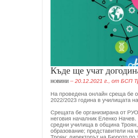
Къде ще учат догоди
20.12.2021 г.,
от
БСП Т
НОВИНИ
На проведена онлайн среща бе 
2022/2023 година в училищата на
Срещата бе организирана от РУО 
неговия началник Еленко Начев.
средни училища в община Троян,
образование; представители на 
Троян; директорът на Бюрото по