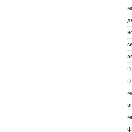
м
д
н
с
а
ю
ю
м
а
м
ф