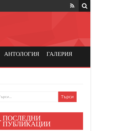
та да са на
рския
а хората
АНТОЛОГИЯ
ГАЛЕРИЯ
и българския
ен мир
е знаят
ПОСЛЕДНИ
и хора
ПУБЛИКАЦИИ