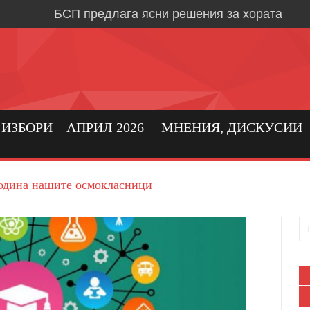
БСП предлага ясни решения за хората
Време е за социална държава, в която хора
първо място
Кристиан Вигенин: да се погрижим за бълга
бизнес!
Николай Бериевски: Връщаме държавата н
ЗБОРИ – АПРИЛ 2026
МНЕНИЯ, ДИСКУСИИ
БСП: Подкрепа за реалното производство 
бизнес в област Ловеч
година нашите осмокласници
Кристиан Вигенин за мира и войната
Дипломацията е единственият път към тра
Александрово и Лешница: хората най-добр
своите нужди
В Градежница: среща с три поколения лев