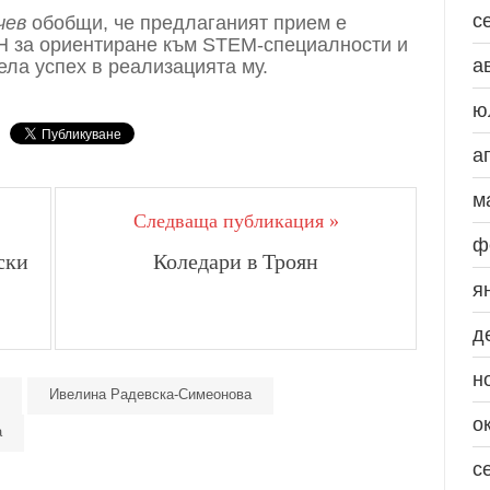
с
чев
обобщи, че предлаганият прием е
Н за ориентиране към STEM-специалности и
а
ла успех в реализацията му.
ю
а
м
Следваща публикация »
ф
ски
Коледари в Троян
я
д
н
Ивелина Радевска-Симеонова
о
а
с