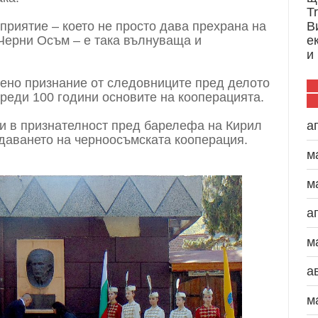
T
дприятие – което не просто дава прехрана на
В
 Черни Осъм – е така вълнуваща и
е
и
ено признание от следовниците пред делото
преди 100 години основите на кооперацията.
ви в признателност пред барелефа на Кирил
а
здаването на черноосъмската кооперация.
м
м
а
м
а
м