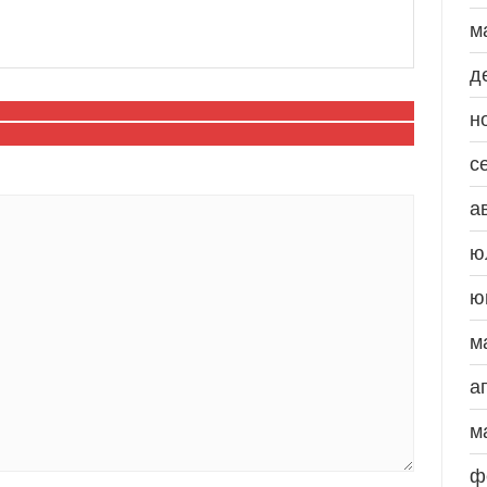
м
д
н
с
а
ю
ю
м
а
м
ф