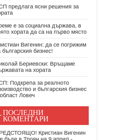
експертност в
СП предлага ясни решения за
ората
реме е за социална държава, в
оято хората да са на първо място
ристиан Вигенин: да се погрижим
а българския бизнес!
иколай Бериевски: Връщаме
ържавата на хората
СП: Подкрепа за реалното
роизводство и българския бизнес
 област Ловеч
ПОСЛЕДНИ
КОМЕНТАРИ
РЕДСТОЯЩО! Кристиан Вигенин
е бъде в Троян на 9 април -