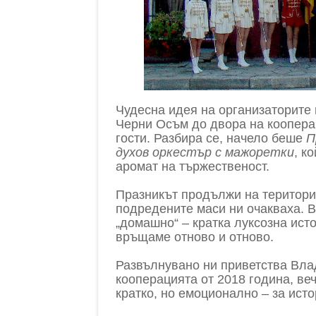
Чудесна идея на организаторите 
Черни Осъм до двора на кооперац
гости. Разбира се, начело беше
П
духов оркестър с мажоретки
, к
аромат на тържественост.
Празникът продължи на територи
подредените маси ни очакваха. В
„домашно“ – кратка луксозна исто
връщаме отново и отново.
Развълнувано ни приветства Вл
кооперацията от 2018 година, веч
кратко, но емоционално – за исто