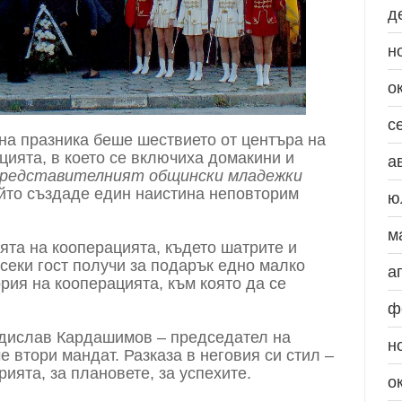
д
н
о
с
на празника беше шествието от центъра на
ията, в което се включиха домакини и
а
редставителният общински младежки
ойто създаде един наистина неповторим
ю
м
ята на кооперацията, където шатрите и
секи гост получи за подарък едно малко
а
рия на кооперацията, към която да се
ф
адислав Кардашимов – председател на
н
е втори мандат. Разказа в неговия си стил –
рията, за плановете, за успехите.
о