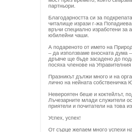
партньори.
Благодарността си за подкрепат
читалище изрази г-жа Попадиева
връчи специално изработени за 
юбилейни чаши.
А подареното от името на Приро
– да използваме вносната дума –
дръвче ще бъде засадено до пода
посяха членове на Управителния 
Празникът дължи много и на орга
лично на нейната собственичка 
Невероятен беше и коктейлът, под
Лъчезарните млади служители оси
приятели и почитатели на това и
Успех, успех!
От сърце желаем много успехи на