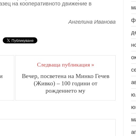
азец на кооперативното движение в
м
ф
Ангелина Иванова
д
н
о
Следваща публикация »
с
и
Вечер, посветена на Минко Гечев
а
(Живко) – 100 години от
рождението му
ю
ю
м
а