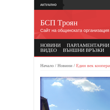
АКТУАЛНО
БСП Троян
Сайт на общинската организация
НОВИНИ
ПАРЛАМЕНТАРНИ И
ВИДЕО
ВЪНШНИ ВРЪЗКИ
Начало
/
Новини
/
Един век коопер