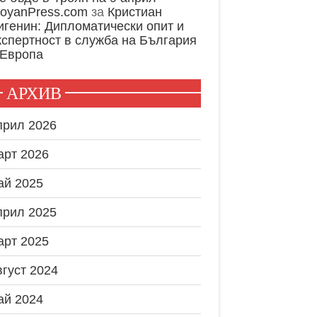
royanPress.com
за
Кристиан
игенин: Дипломатически опит и
кспертност в служба на България
 Европа
АРХИВ
прил 2026
арт 2026
ай 2025
прил 2025
арт 2025
вгуст 2024
ай 2024