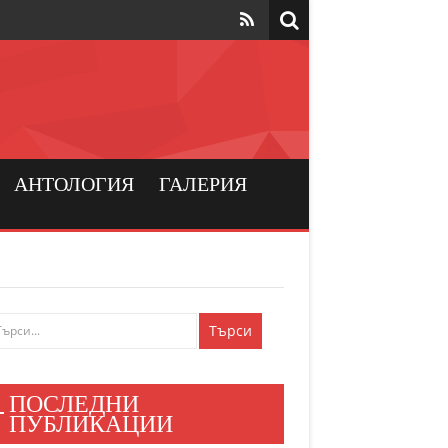
та да са на
рския
а хората
АНТОЛОГИЯ
ГАЛЕРИЯ
и българския
ен мир
е знаят
ПОСЛЕДНИ
и хора
ПУБЛИКАЦИИ