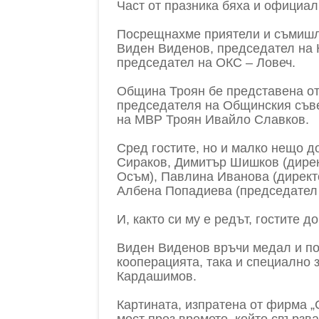
Част от празника бяха и официал
Посрещнахме приятели и съмиш
Виден Виденов, председател на 
председател на ОКС – Ловеч.
Община Троян бе представена от
председателя на Общинския съвет
на МВР Троян Ивайло Славков.
Сред гостите, но и малко нещо д
Сираков, Димитър Шишков (дирек
Осъм), Павлина Иванова (директ
Албена Попадиева (председател 
И, както си му е редът, гостите 
Виден Виденов връчи медал и поч
кооперацията, така и специално
Кардашимов.
Картината, изпратена от фирма „
мост през времето, който свързв