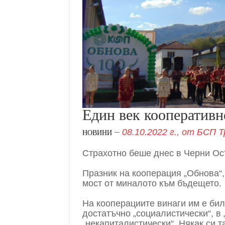
Един век кооператив
08.10.2022 г.,
от
БСП Т
НОВИНИ
Страхотно беше днес в Черни Ос
Празник на кооперация „Обнова“,
мост от миналото към бъдещето.
На кооперациите винаги им е бил
достатъчно „социалистически“, в 
„некапиталистически“. Някак си т