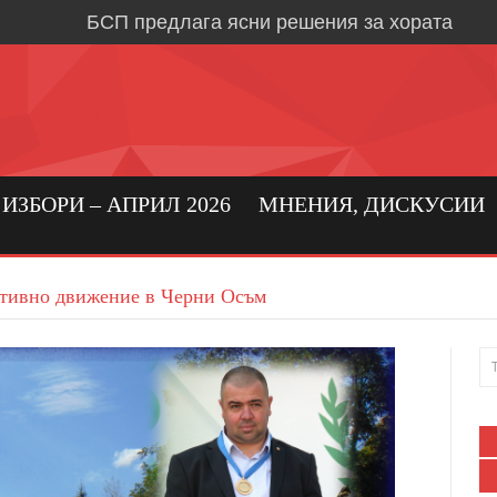
БСП предлага ясни решения за хората
Време е за социална държава, в която хора
първо място
Кристиан Вигенин: да се погрижим за бълга
бизнес!
Николай Бериевски: Връщаме държавата н
ЗБОРИ – АПРИЛ 2026
МНЕНИЯ, ДИСКУСИИ
БСП: Подкрепа за реалното производство 
бизнес в област Ловеч
ативно движение в Черни Осъм
Кристиан Вигенин за мира и войната
Дипломацията е единственият път към тра
Александрово и Лешница: хората най-добр
своите нужди
В Градежница: среща с три поколения лев