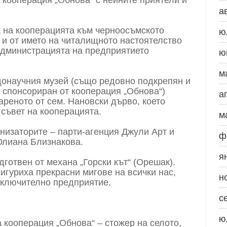
а
а на кооперацията към черноосъмското
ю
 и от името на читалищното настоятелство
администрацията на предприятието
ю
м
донаучния музей (също редовно подкрепян и
 спонсориран от кооперация „Обнова“)
а
реното от сем. Нановски дърво, което
съвет на кооперацията.
м
низаторите – парти-агенция Джули Арт и
ф
Юлиана Близнакова.
я
готвен от механа „Горски кът“ (Орешак).
гуриха прекрасни мигове на всички нас,
н
зключително предприятие.
с
ю
 кооперация „Обнова“ – стожер на селото,