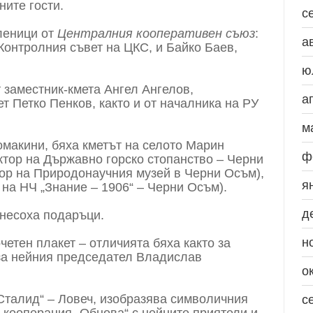
ните гости.
с
леници от
Централния кооперативен съюз
:
а
Контролния съвет на ЦКС, и Байко Баев,
ю
 заместник-кмета Ангел Ангелов,
а
 Петко Пенков, както и от началника на РУ
м
омакини, бяха кметът на селото Марин
ф
тор на Държавно горско стопанство – Черни
ор на Природонаучния музей в Черни Осъм),
я
на НЧ „Знание – 1906“ – Черни Осъм).
д
донесоха подаръци.
н
етен плакет – отличията бяха както за
 за нейния председател Владислав
о
Сталид“ – Ловеч, изобразява символичния
с
а кооперация „Обнова“ с нейните приятели и