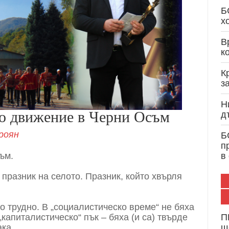
Кристиан Вигенин: Дипломатически опит и 
Б
служба на България и Европа
х
В
к
К
з
Н
но движение в Черни Осъм
д
роян
Б
п
ъм.
в
 празник на селото. Празник, който хвърля
о трудно. В „социалистическо време“ не бяха
„капиталистическо“ пък – бяха (и са) твърде
П
ака.
щ