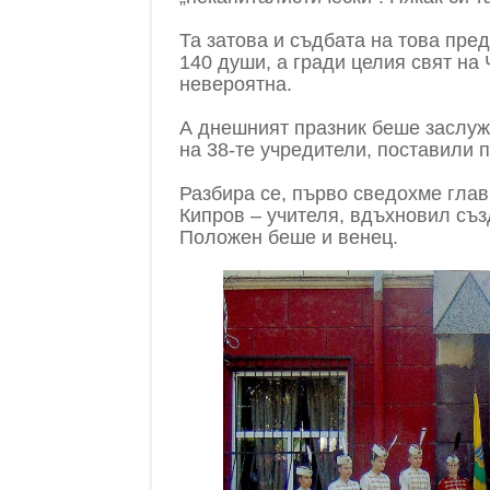
Та затова и съдбата на това пре
140 души, а гради целия свят на
невероятна.
А днешният празник беше заслуж
на 38-те учредители, поставили 
Разбира се, първо сведохме гла
Кипров – учителя, вдъхновил съ
Положен беше и венец.