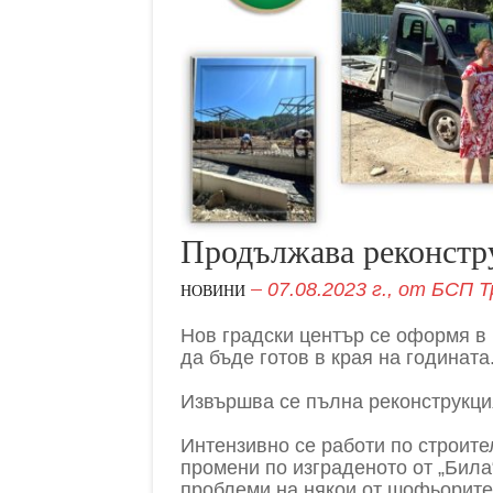
Продължава реконстру
07.08.2023 г.,
от
БСП Т
НОВИНИ
Нов градски център се оформя в
да бъде готов в края на годината
Извършва се пълна реконструкци
Интензивно се работи по строите
промени по изграденото от „Била
проблеми на някои от шофьорите