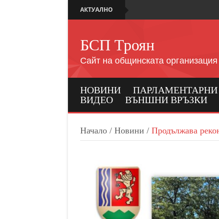
АКТУАЛНО
БСП Троян
Сайт на общинската организация
НОВИНИ
ПАРЛАМЕНТАРНИ И
ВИДЕО
ВЪНШНИ ВРЪЗКИ
Начало
/
Новини
/
Продължава рекон