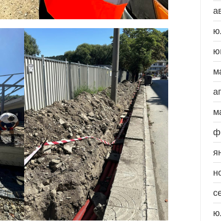
а
ю
ю
м
а
м
ф
я
н
с
ю