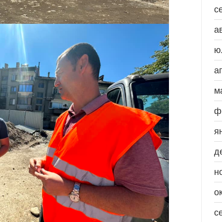
с
а
ю
а
м
ф
я
д
н
о
с