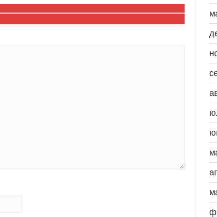
м
д
н
с
а
ю
ю
м
а
м
ф