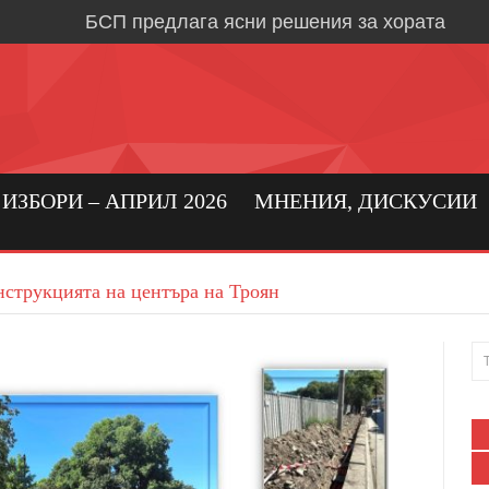
БСП предлага ясни решения за хората
Време е за социална държава, в която хора
първо място
Кристиан Вигенин: да се погрижим за бълга
бизнес!
Николай Бериевски: Връщаме държавата н
ЗБОРИ – АПРИЛ 2026
МНЕНИЯ, ДИСКУСИИ
БСП: Подкрепа за реалното производство 
бизнес в област Ловеч
струкцията на центъра на Троян
Кристиан Вигенин за мира и войната
Дипломацията е единственият път към тра
Александрово и Лешница: хората най-добр
своите нужди
В Градежница: среща с три поколения лев