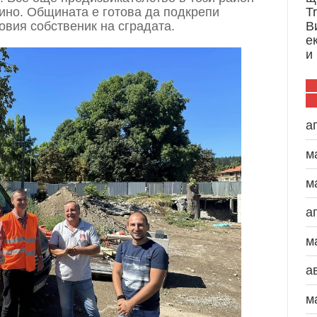
кино. Общината е готова да подкрепи
T
вия собственик на сградата.
В
е
и
а
м
м
а
м
а
м