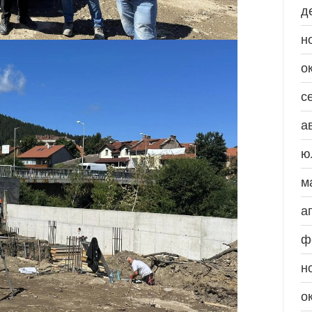
д
н
о
с
а
ю
м
а
ф
н
о