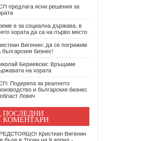
експертност в
СП предлага ясни решения за
ората
реме е за социална държава, в
оято хората да са на първо място
ристиан Вигенин: да се погрижим
а българския бизнес!
иколай Бериевски: Връщаме
ържавата на хората
СП: Подкрепа за реалното
роизводство и българския бизнес
 област Ловеч
ПОСЛЕДНИ
КОМЕНТАРИ
РЕДСТОЯЩО! Кристиан Вигенин
е бъде в Троян на 9 април -