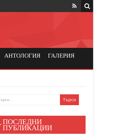
та да са на
рския
а хората
АНТОЛОГИЯ
ГАЛЕРИЯ
и българския
ен мир
е знаят
ПОСЛЕДНИ
и хора
ПУБЛИКАЦИИ