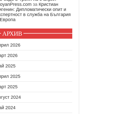
royanPress.com
за
Кристиан
игенин: Дипломатически опит и
кспертност в служба на България
 Европа
АРХИВ
прил 2026
арт 2026
ай 2025
прил 2025
арт 2025
вгуст 2024
ай 2024