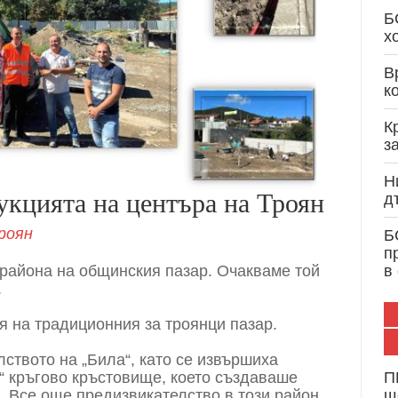
Кристиан Вигенин: Дипломатически опит и 
Б
служба на България и Европа
х
В
к
К
з
Н
кцията на центъра на Троян
д
роян
Б
п
 района на общинския пазар. Очакваме той
в
.
я на традиционния за троянци пазар.
лството на „Била“, като се извършиха
“ кръгово кръстовище, което създаваше
П
. Все още предизвикателство в този район
щ