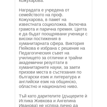
Кожухарова.
Наградата е учредена от
семейството на проф.
Кожухарова, в памет на
известната социоложка. Включва
грамота и парична премия. Целта
е да бъдат поощрявани ученици с
високи постижения в
хуманитарната сфера. Виктория
Пейкова е избрана с решение на
Педагогическия съвет на
училището за отлични и трайни
академични резултати в
хуманитарните науки, за заети
призови места в състезания по
български език и литература и
английски език на общинско,
областно и национално ниво.
Тъй като дарителите (дъщерите ѝ
Иглика Живкова и Ангелина
Иванова) не успяха лично да