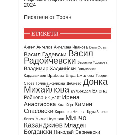
2024
Писатели от Троян
ЕТИКЕТИ
Ангел Ангелов
Ангелина Иванова
Бели Осъм
Васил
Васил Гадевски
Радойчевски
Вероника Тодорова
Владимир Хаджийски
Владислав
Врабево
Вяра Емилова
Кардашимов
Георги
Донка
Стоев
Голяма Желязна
Дебнево
Михайлова
Елена
Дълбок дол
Ирена
Ройнева
ИК „АЛЯ“
Камен
Анастасова
Калейца
Спасовски
Корнелия Нинова
Крум Зарков
Минчо
Ловеч
Милко Недялков
Казанджиев
Младен
Богдански
Николай Бериевски