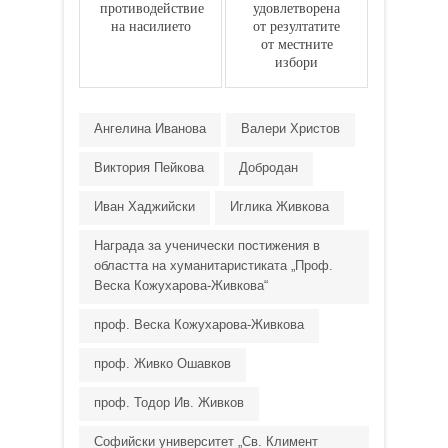
противодействие
удовлетворена
на насилието
от резултатите
от местните
избори
Ангелина Иванова
Валери Христов
Виктория Пейкова
Добродан
Иван Хаджийски
Иглика Живкова
Награда за ученически постижения в
областта на хуманитаристиката „Проф.
Веска Кожухарова-Живкова“
проф. Веска Кожухарова-Живкова
проф. Живко Ошавков
проф. Тодор Ив. Живков
Софийски университет „Св. Климент