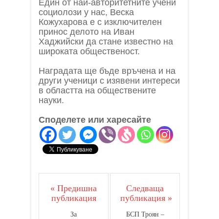
Един от най-авторитетните учени
социолози у нас, Веска
Кожухарова е с изключителен
принос делото на Иван
Хаджийски да стане известно на
широката общественост.
Наградата ще бъде връчена и на
други ученици с изявени интереси
в областта на обществените
науки.
Споделете или харесайте
« Предишна
Следваща
публикация
публикация »
За
БСП Троян –