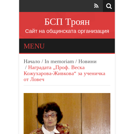
БСП Троян
Сайт на общинската организация
MENU
Начало
/
In memoriam
/
Новини
/
Наградата „Проф. Веска
Кожухарова-Живкова“ за ученичка
от Ловеч