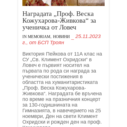
Наградата „Проф. Веска
Кожухарова-Живкова“ за
ученичка от Ловеч
,
25.11.2023
IN MEMORIAM
НОВИНИ
г.,
от
БСП Троян
Виктория Пейкова от 11А клас на
СУ „Св. Климент Охридски“ в
Ловеч е първият носител на
първата по рода си награда за
ученически постижения в
областта на хуманитаристиката
„Проф. Веска Кожухарова-
Живкова“. Наградата бе връчена
по време на празничния концерт
за 130-годишнината на
Гимназията, в навечерието на 25
ноември, Ден на свети Климент
Охридски и рожден ден на проф.