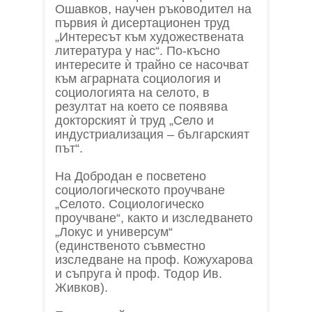
Ошавков, научен ръководител на
първия ѝ дисертационен труд
„Интересът към художествената
литература у нас“. По-късно
интересите ѝ трайно се насочват
към аграрната социология и
социологията на селото, в
резултат на което се появява
докторският ѝ труд „Село и
индустриализация – българският
път“.
На Добродан е посветено
социологическото проучване
„Селото. Социологическо
проучване“, както и изследването
„Локус и универсум“
(единственото съвместно
изследване на проф. Кожухарова
и съпруга ѝ проф. Тодор Ив.
Живков).